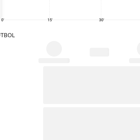
0'
15'
30'
UTBOL