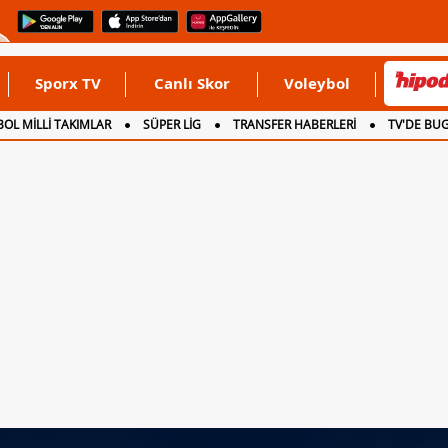
Sporx TV
Canlı Skor
Voleybol
OL MİLLİ TAKIMLAR
SÜPER LİG
TRANSFER HABERLERİ
TV'DE BU