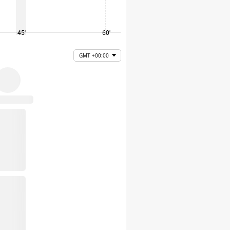
45'
60'
75'
GMT +00:00