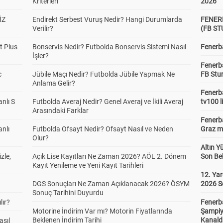
Kriterleri
2026
İZ
Endirekt Serbest Vuruş Nedir? Hangi Durumlarda
FENER
Verilir?
(FB S
t Plus
Bonservis Nedir? Futbolda Bonservis Sistemi Nasıl
Fenerba
İşler?
Fenerb
c
Jübile Maçı Nedir? Futbolda Jübile Yapmak Ne
FB Stu
Anlama Gelir?
Fenerba
anlı S
Futbolda Averaj Nedir? Genel Averaj ve İkili Averaj
tv100 l
Arasındaki Farklar
Fenerba
anlı
Futbolda Ofsayt Nedir? Ofsayt Nasıl ve Neden
Graz ma
Olur?
Altın Y
zle,
Açık Lise Kayıtları Ne Zaman 2026? AÖL 2. Dönem
Son Bek
Kayıt Yenileme ve Yeni Kayıt Tarihleri
12. Yar
DGS Sonuçları Ne Zaman Açıklanacak 2026? ÖSYM
2026 S
Sonuç Tarihini Duyurdu
lır?
Fenerb
Motorine İndirim Var mı? Motorin Fiyatlarında
Şampiy
Beklenen İndirim Tarihi
Kanald
asıl