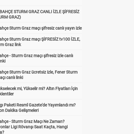
BAHÇE STURM GRAZ CANLI İZLE ŞİFRESİZ
TURM GRAZ)
hçe Sturm Graz maçı şifresiz canlı yayın izle
ahçe Sturm Graz maçı ŞİFRESİZ tv100 İZLE,
rm Graz link
hçe - Sturm Graz maçı şifresiz izle canlı
inki
hçe Sturm Graz ücretsiz izle, Fener Sturm
çı canlı linki
ükselecek mi, Yükselir mi? Altın Fiyatları İçin
lentiler
gı Paketi Resmî Gazete'de Yayımlandı mı?
on Dakika Gelişmeleri
ahçe - Sturm Graz Maçı Ne Zaman?
onlar Ligi Rövanşı Saat Kaçta, Hangi
a?