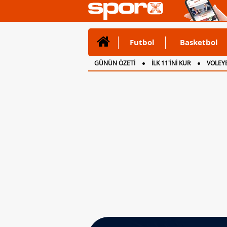
Futbol
Basketbol
GÜNÜN ÖZETİ
İLK 11'İNİ KUR
VOLEYB
CANLI ANLATIM
İNGİLTERE