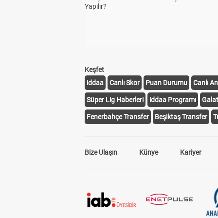
Yapılır?
Keşfet
iddaa
Canlı Skor
Puan Durumu
Canlı An
Süper Lig Haberleri
iddaa Programı
Gala
Fenerbahçe Transfer
Beşiktaş Transfer
T
Bize Ulaşın
Künye
Kariyer