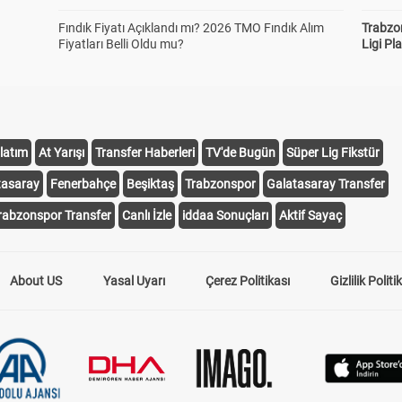
Fındık Fiyatı Açıklandı mı? 2026 TMO Fındık Alım
Trabzo
Fiyatları Belli Oldu mu?
Ligi Pla
latım
At Yarışı
Transfer Haberleri
TV'de Bugün
Süper Lig Fikstür
tasaray
Fenerbahçe
Beşiktaş
Trabzonspor
Galatasaray Transfer
rabzonspor Transfer
Canlı İzle
iddaa Sonuçları
Aktif Sayaç
About US
Yasal Uyarı
Çerez Politikası
Gizlilik Politi