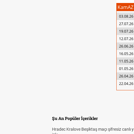
KamAZ
03.08.26
27.07.26
19.07.26
12.07.26
26.06.26
16.05.26
11.05.26
01.05.26
26.04.26
22.04.26
Şu An Popüler İçerikler
Hradec Kralove Beşiktaş maçı şifresiz canlı 