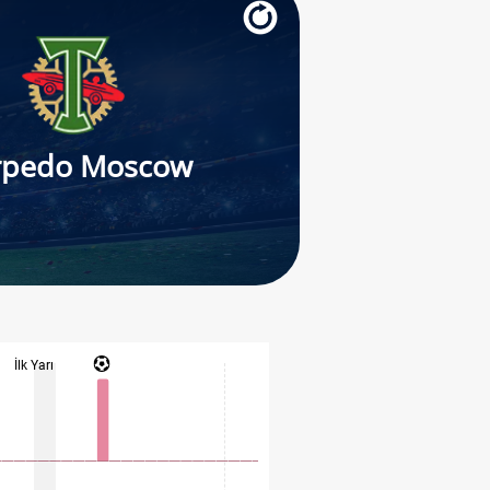
rpedo Moscow
İlk Yarı