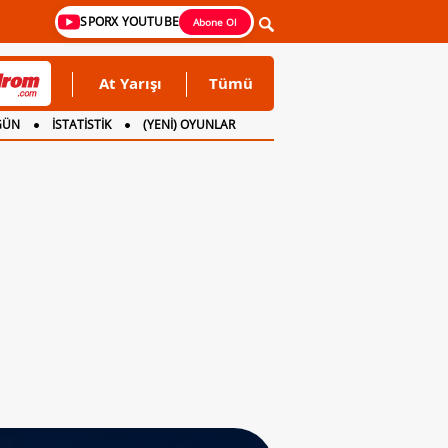
SPORX YOUTUBE
Abone Ol
At Yarışı
Tümü
GÜN
İSTATİSTİK
(YENİ) OYUNLAR