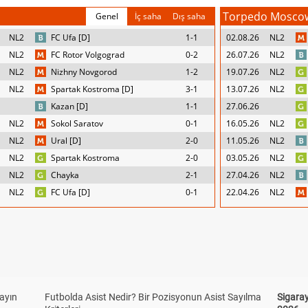
Torpedo Mosco
Genel
İç saha
Dış saha
NL2
FC Ufa [D]
1-1
02.08.26
NL2
NL2
FC Rotor Volgograd
0-2
26.07.26
NL2
NL2
Nizhny Novgorod
1-2
19.07.26
NL2
NL2
Spartak Kostroma [D]
3-1
13.07.26
NL2
Kazan [D]
1-1
27.06.26
NL2
Sokol Saratov
0-1
16.05.26
NL2
NL2
Ural [D]
2-0
11.05.26
NL2
NL2
Spartak Kostroma
2-0
03.05.26
NL2
NL2
Chayka
2-1
27.04.26
NL2
NL2
FC Ufa [D]
0-1
22.04.26
NL2
yayın
Futbolda Asist Nedir? Bir Pozisyonun Asist Sayılma
Sigaray