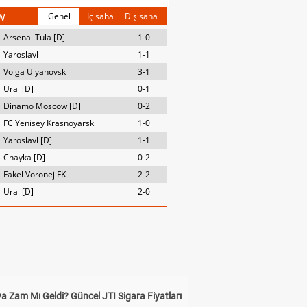
w
Genel
İç saha
Dış saha
Arsenal Tula [D]
1-0
Yaroslavl
1-1
Volga Ulyanovsk
3-1
Ural [D]
0-1
Dinamo Moscow [D]
0-2
FC Yenisey Krasnoyarsk
1-0
Yaroslavl [D]
1-1
Chayka [D]
0-2
Fakel Voronej FK
2-2
Ural [D]
2-0
a Zam Mı Geldi? Güncel JTI Sigara Fiyatları