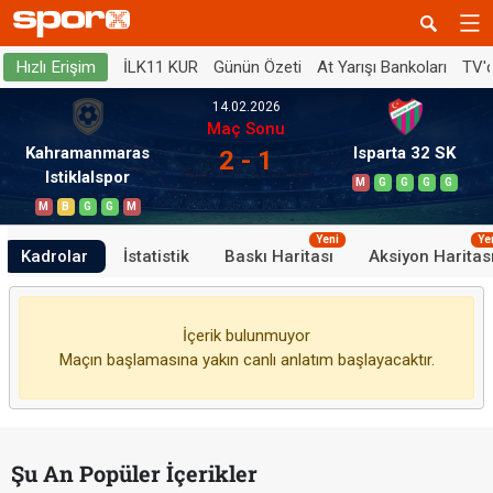
İLK11 KUR
Günün Özeti
At Yarışı Bankoları
TV'
Hızlı Erişim
14.02.2026
Maç Sonu
Kahramanmaras
Isparta 32 SK
2 - 1
Istiklalspor
M
G
G
G
G
M
B
G
G
M
Yeni
Ye
Kadrolar
İstatistik
Baskı Haritası
Aksiyon Haritas
İçerik bulunmuyor
Maçın başlamasına yakın canlı anlatım başlayacaktır.
Şu An Popüler İçerikler