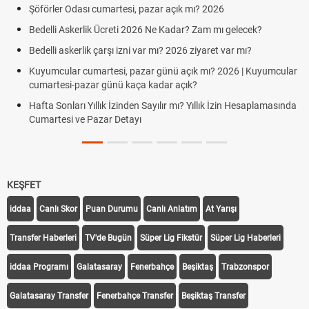
Şöförler Odası cumartesi, pazar açık mı? 2026
Bedelli Askerlik Ücreti 2026 Ne Kadar? Zam mı gelecek?
Bedelli askerlik çarşı izni var mı? 2026 ziyaret var mı?
Kuyumcular cumartesi, pazar günü açık mı? 2026 | Kuyumcular
cumartesi-pazar günü kaça kadar açık?
Hafta Sonları Yıllık İzinden Sayılır mı? Yıllık İzin Hesaplamasında
Cumartesi ve Pazar Detayı
KEŞFET
iddaa
Canlı Skor
Puan Durumu
Canlı Anlatım
At Yarışı
Transfer Haberleri
TV'de Bugün
Süper Lig Fikstür
Süper Lig Haberleri
iddaa Programı
Galatasaray
Fenerbahçe
Beşiktaş
Trabzonspor
Galatasaray Transfer
Fenerbahçe Transfer
Beşiktaş Transfer