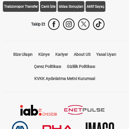
Trabzonspor Transfer
Canlı İzle
iddaa Sonuçları
Aktif Sayaç
Takip Et
Bize Ulaşın
Künye
Kariyer
About US
Yasal Uyarı
Çerez Politikası
Gizlilik Politikası
KVKK Aydınlatma Metni Kurumsal