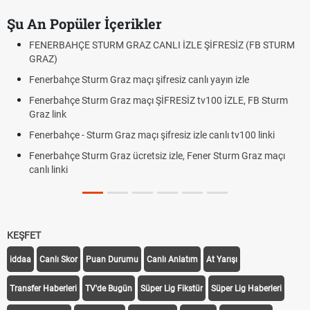
Şu An Popüler İçerikler
FENERBAHÇE STURM GRAZ CANLI İZLE ŞİFRESİZ (FB STURM
GRAZ)
Fenerbahçe Sturm Graz maçı şifresiz canlı yayın izle
Fenerbahçe Sturm Graz maçı ŞİFRESİZ tv100 İZLE, FB Sturm
Graz link
Fenerbahçe - Sturm Graz maçı şifresiz izle canlı tv100 linki
Fenerbahçe Sturm Graz ücretsiz izle, Fener Sturm Graz maçı
canlı linki
KEŞFET
iddaa
Canlı Skor
Puan Durumu
Canlı Anlatım
At Yarışı
Transfer Haberleri
TV'de Bugün
Süper Lig Fikstür
Süper Lig Haberleri