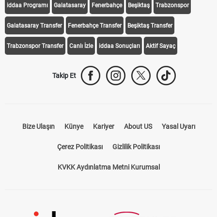
iddaa Programı
Galatasaray
Fenerbahçe
Beşiktaş
Trabzonspor
Galatasaray Transfer
Fenerbahçe Transfer
Beşiktaş Transfer
Trabzonspor Transfer
Canlı İzle
iddaa Sonuçları
Aktif Sayaç
Takip Et
Bize Ulaşın
Künye
Kariyer
About US
Yasal Uyarı
Çerez Politikası
Gizlilik Politikası
KVKK Aydınlatma Metni Kurumsal