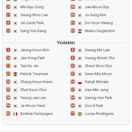
Min-Kyu Song
Jae-Moon Ryu
10
29
Seung-Woo Lee
Ju-Sung Kim
11
30
Jin-Seob Park
Do-Yoon Hwang
4
41
Sang-Yun Kang
Marko Dugandzic
13
45
Yedekler
Jeong-Hoon Kim
Seung-Mo Lee
1
8
Jae-Yong Park
Young-Wook Cho
16
9
Tae-Ho Jin
Cheol-Won Choi
17
21
Patrick Twumasi
Seon-Min Moon
21
27
Chang-Hoon Kwon
Patryk Klimala
22
32
Chul-Soon Choi
Han-Min Jung
25
37
Yeong-Jae Lee
Seong-Hun Park
28
40
Je-Woon Yeon
Soo-Il Park
94
63
Andrea Compagno
Lucas Rodrigues
96
77