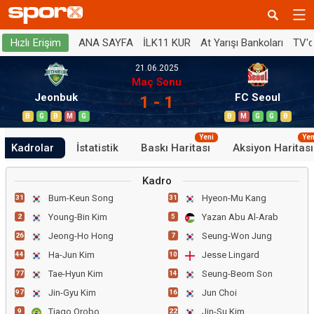
ANA SAYFA
İLK11 KUR
At Yarışı Bankoları
TV'
Hızlı Erişim
21.06.2025
Maç Sonu
Jeonbuk
FC Seoul
1 - 1
B
G
B
M
G
B
M
G
G
B
Yeni
Yen
Kadrolar
İstatistik
Baskı Haritası
Aksiyon Haritası
Kadro
Bum-Keun Song
Hyeon-Mu Kang
31
31
Young-Bin Kim
Yazan Abu Al-Arab
2
5
Jeong-Ho Hong
Seung-Won Jung
26
7
Ha-Jun Kim
Jesse Lingard
44
10
Tae-Hyun Kim
Seung-Beom Son
77
14
Jin-Gyu Kim
Jun Choi
97
16
Tiago Orobo
Jin-Su Kim
9
22