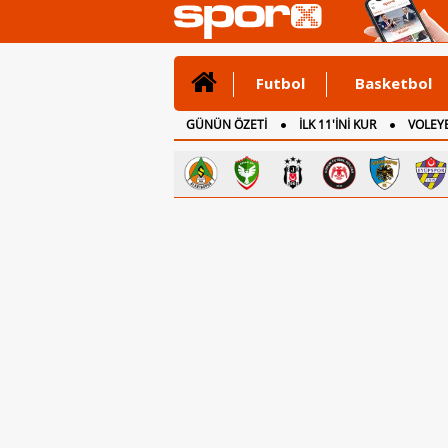
Futbol
Basketbol
GÜNÜN ÖZETİ
İLK 11'İNİ KUR
VOLEYB
CANLI ANLATIM
İNGİLTERE