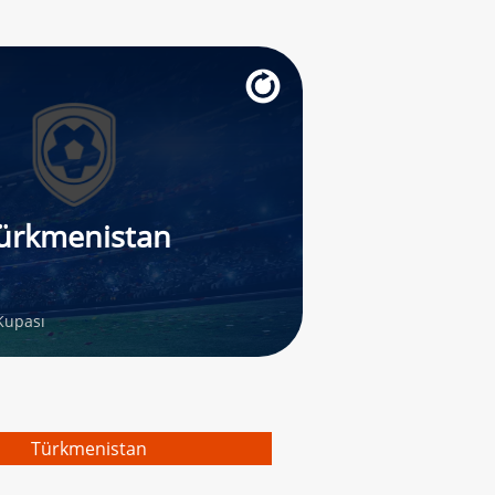
ürkmenistan
Kupası
Türkmenistan