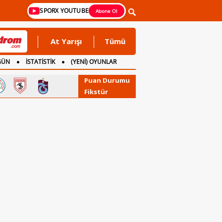
SPORX YOUTUBE
Abone Ol
At Yarışı
Tümü
GÜN
İSTATİSTİK
(YENİ) OYUNLAR
Puan Durumu
Fikstür