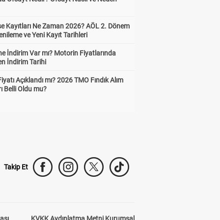
ise Kayıtları Ne Zaman 2026? AÖL 2. Dönem
enileme ve Yeni Kayıt Tarihleri
e İndirim Var mı? Motorin Fiyatlarında
n İndirim Tarihi
Fiyatı Açıklandı mı? 2026 TMO Fındık Alım
rı Belli Oldu mu?
Takip Et
kası
KVKK Aydınlatma Metni Kurumsal