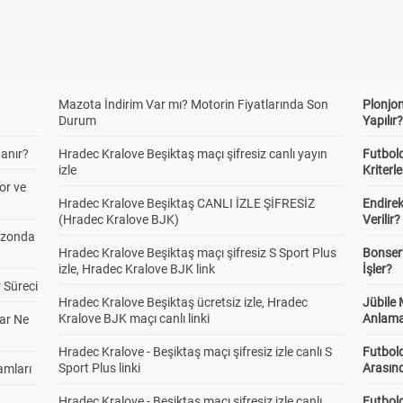
Mazota İndirim Var mı? Motorin Fiyatlarında Son
Plonjon
Durum
Yapılır
anır?
Hradec Kralove Beşiktaş maçı şifresiz canlı yayın
Futbold
izle
Kriterle
or ve
Hradec Kralove Beşiktaş CANLI İZLE ŞİFRESİZ
Endire
(Hradec Kralove BJK)
Verilir?
ezonda
Hradec Kralove Beşiktaş maçı şifresiz S Sport Plus
Bonserv
izle, Hradec Kralove BJK link
İşler?
 Süreci
Hradec Kralove Beşiktaş ücretsiz izle, Hradec
Jübile
Kralove BJK maçı canlı linki
Anlama
ar Ne
Hradec Kralove - Beşiktaş maçı şifresiz izle canlı S
Futbold
Sport Plus linki
Arasınd
amları
Hradec Kralove - Beşiktaş maçı şifresiz izle canlı
Futbol