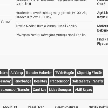
tv100 linki
Olur?
Hradec Kralove Beşiktaş maçı şifresiz tv100 izle,
Açık L
Hradec Kralove BJK link
Kayıt Y
? ÖSYM
Trivela Nedir? Trivela Vuruşu Nasıl Yapılır?
Motorin
Beklene
Röveşata Nedir? Röveşata Vuruşu Nasıl Yapılır?
Fındık 
Fiyatla
latım
At Yarışı
Transfer Haberleri
TV'de Bugün
Süper Lig Fikstür
tasaray
Fenerbahçe
Beşiktaş
Trabzonspor
Galatasaray Transfer
rabzonspor Transfer
Canlı İzle
iddaa Sonuçları
Aktif Sayaç
About US
Yasal Uyarı
Çerez Politikası
Gizlilik Politi