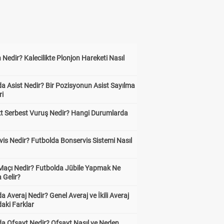
 Nedir? Kalecilikte Plonjon Hareketi Nasıl
?
a Asist Nedir? Bir Pozisyonun Asist Sayılma
ri
kt Serbest Vuruş Nedir? Hangi Durumlarda
is Nedir? Futbolda Bonservis Sistemi Nasıl
 Maçı Nedir? Futbolda Jübile Yapmak Ne
 Gelir?
a Averaj Nedir? Genel Averaj ve İkili Averaj
aki Farklar
da Ofsayt Nedir? Ofsayt Nasıl ve Neden