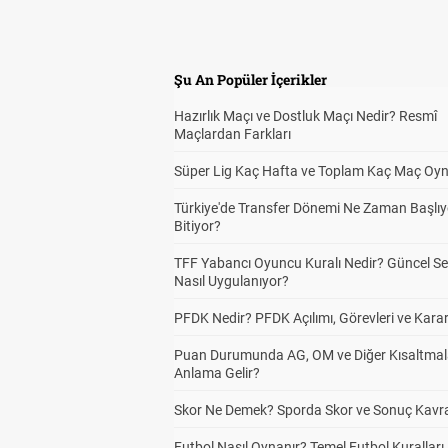
Şu An Popüler İçerikler
Hazırlık Maçı ve Dostluk Maçı Nedir? Resmî
Maçlardan Farkları
Süper Lig Kaç Hafta ve Toplam Kaç Maç Oyn
Türkiye'de Transfer Dönemi Ne Zaman Başlıy
Bitiyor?
TFF Yabancı Oyuncu Kuralı Nedir? Güncel S
Nasıl Uygulanıyor?
PFDK Nedir? PFDK Açılımı, Görevleri ve Karar
Puan Durumunda AG, OM ve Diğer Kısaltmal
Anlama Gelir?
Skor Ne Demek? Sporda Skor ve Sonuç Kavr
Futbol Nasıl Oynanır? Temel Futbol Kuralları