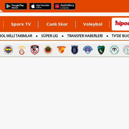
Sporx TV
Canlı Skor
Voleybol
OL MİLLİ TAKIMLAR
SÜPER LİG
TRANSFER HABERLERİ
TV'DE BU