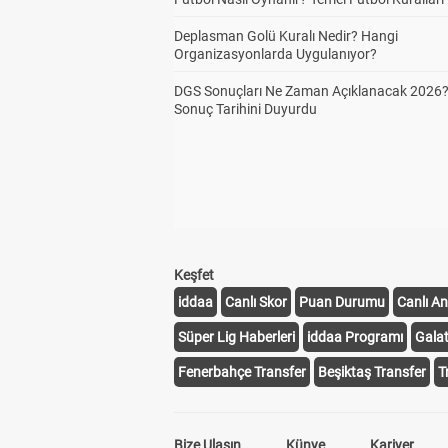
Deplasman Golü Kuralı Nedir? Hangi
Organizasyonlarda Uygulanıyor?
DGS Sonuçları Ne Zaman Açıklanacak 2026
Sonuç Tarihini Duyurdu
Keşfet
iddaa
Canlı Skor
Puan Durumu
Canlı An
Süper Lig Haberleri
iddaa Programı
Gala
Fenerbahçe Transfer
Beşiktaş Transfer
T
Bize Ulaşın
Künye
Kariyer