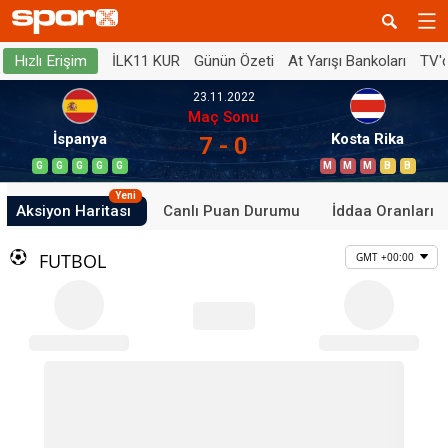
İLK11 KUR
Günün Özeti
At Yarışı Bankoları
TV'
Hızlı Erişim
23.11.2022
Maç Sonu
İspanya
Kosta Rika
7 - 0
G
G
G
G
G
M
M
M
B
B
Yeni
Aksiyon Haritası
Canlı Puan Durumu
İddaa Oranları
FUTBOL
GMT +00:00