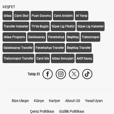
KEŞFET
iddaa
Canlı Skor
Puan Durumu
Canlı Anlatım
At Yarışı
Transfer Haberleri
TV'de Bugün
Süper Lig Fikstür
Süper Lig Haberleri
iddaa Programı
Galatasaray
Fenerbahçe
Beşiktaş
Trabzonspor
Galatasaray Transfer
Fenerbahçe Transfer
Beşiktaş Transfer
Trabzonspor Transfer
Canlı İzle
iddaa Sonuçları
Aktif Sayaç
Takip Et
Bize Ulaşın
Künye
Kariyer
About US
Yasal Uyarı
Çerez Politikası
Gizlilik Politikası