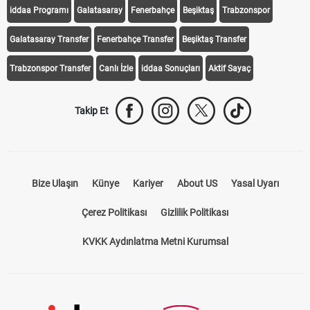
iddaa Programı
Galatasaray
Fenerbahçe
Beşiktaş
Trabzonspor
Galatasaray Transfer
Fenerbahçe Transfer
Beşiktaş Transfer
Trabzonspor Transfer
Canlı İzle
iddaa Sonuçları
Aktif Sayaç
Takip Et
Bize Ulaşın
Künye
Kariyer
About US
Yasal Uyarı
Çerez Politikası
Gizlilik Politikası
KVKK Aydınlatma Metni Kurumsal