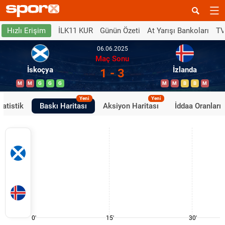
İLK11 KUR
Günün Özeti
At Yarışı Bankoları
TV
Hızlı Erişim
06.06.2025
Maç Sonu
İskoçya
İzlanda
1 - 3
M
M
G
G
G
M
M
B
B
M
Yeni
Yeni
tatistik
Baskı Haritası
Aksiyon Haritası
İddaa Oranları
0'
15'
30'