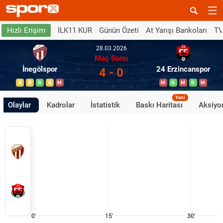
İLK11 KUR
Günün Özeti
At Yarışı Bankoları
TV
Hızlı Erişim
28.03.2026
Maç Sonu
İnegölspor
24 Erzincanspor
4 - 0
B
B
G
B
M
M
G
M
G
M
Yeni
Olaylar
Kadrolar
İstatistik
Baskı Haritası
Aksiyon
0'
15'
30'