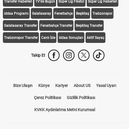
Transfer Haberleri
TV'de Bugün
Süper Lig Fikstür
Süper Lig Haberleri
iddaa Programı
Galatasaray
Fenerbahçe
Beşiktaş
Trabzonspor
Galatasaray Transfer
Fenerbahçe Transfer
Beşiktaş Transfer
Trabzonspor Transfer
Canlı İzle
iddaa Sonuçları
Aktif Sayaç
Takip Et
Bize Ulaşın
Künye
Kariyer
About US
Yasal Uyarı
Çerez Politikası
Gizlilik Politikası
KVKK Aydınlatma Metni Kurumsal