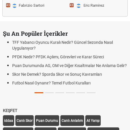
Fabrizio Sartori
Eric Ramirez
43
43
Şu An Popüler İçerikler
TFF Yabancı Oyuncu Kuralı Nedir? Güncel Sezonda Nasıl
Uygulanıyor?
PFDK Nedir? PFDK Açılımı, Görevleri ve Karar Süreci
Puan Durumunda AG, OM ve Diğer Kısaltmalar Ne Anlama Gelir?
Skor Ne Demek? Sporda Skor ve Sonuç Kavramları
Futbol Nasıl Oynanır? Temel Futbol Kuralları
KEŞFET
iddaa
Canlı Skor
Puan Durumu
Canlı Anlatım
At Yarışı