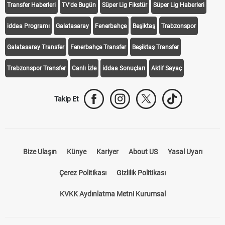
Transfer Haberleri
TV'de Bugün
Süper Lig Fikstür
Süper Lig Haberleri
iddaa Programı
Galatasaray
Fenerbahçe
Beşiktaş
Trabzonspor
Galatasaray Transfer
Fenerbahçe Transfer
Beşiktaş Transfer
Trabzonspor Transfer
Canlı İzle
iddaa Sonuçları
Aktif Sayaç
Takip Et
Bize Ulaşın
Künye
Kariyer
About US
Yasal Uyarı
Çerez Politikası
Gizlilik Politikası
KVKK Aydınlatma Metni Kurumsal