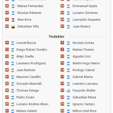
Matias Fernandez
Emmanuel Ojeda
26
20
Nicolas Retamar
Luciano Gimenez
34
23
Alex Arce
Leonardo Sequeira
9
26
Sebastian Villa
Juan Bisanz
22
21
Yedekler
Leonel Bucca
Nicolas Goitea
8
2
Diego Ruben Tonetto
Matias Tissera
11
7
Alejo Osella
Agustin Urzi
13
11
Laureano Rodriguez
Martin Hugo Nervo
16
15
Juan Barbieri
Rodrigo Cabral
20
16
Mauricio Cardillo
Gabriel Alanis
21
17
Gonzalo Marinelli
Leandro Lescano
23
19
Thomas Ortega
Facundo Waller
24
31
Pedro Souto
Sebastian Meza
27
32
Luciano Andres Abecasis
Ignacio Campo
29
34
Matias Valenti
Milton Uriel Rios
31
36