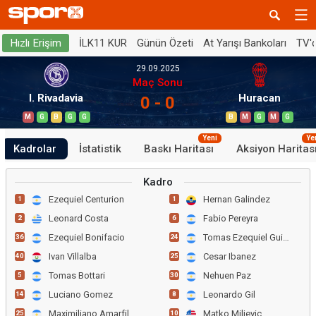
İLK11 KUR
Günün Özeti
At Yarışı Bankoları
TV'
Hızlı Erişim
29.09.2025
Maç Sonu
I. Rivadavia
Huracan
0 - 0
M
G
B
G
G
B
M
G
M
G
Yeni
Ye
Kadrolar
İstatistik
Baskı Haritası
Aksiyon Haritas
Kadro
Ezequiel Centurion
Hernan Galindez
1
1
Leonard Costa
Fabio Pereyra
2
6
Ezequiel Bonifacio
Tomas Ezequiel Guidara
36
24
Ivan Villalba
Cesar Ibanez
40
25
Tomas Bottari
Nehuen Paz
5
30
Luciano Gomez
Leonardo Gil
14
8
Maximiliano Amarfil
Matko Miljevic
25
10