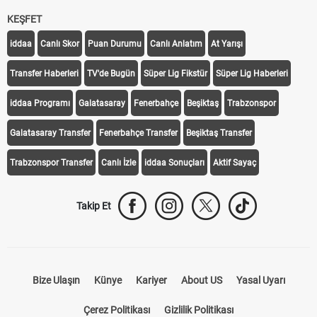
KEŞFET
iddaa
Canlı Skor
Puan Durumu
Canlı Anlatım
At Yarışı
Transfer Haberleri
TV'de Bugün
Süper Lig Fikstür
Süper Lig Haberleri
iddaa Programı
Galatasaray
Fenerbahçe
Beşiktaş
Trabzonspor
Galatasaray Transfer
Fenerbahçe Transfer
Beşiktaş Transfer
Trabzonspor Transfer
Canlı İzle
iddaa Sonuçları
Aktif Sayaç
Takip Et
Bize Ulaşın
Künye
Kariyer
About US
Yasal Uyarı
Çerez Politikası
Gizlilik Politikası