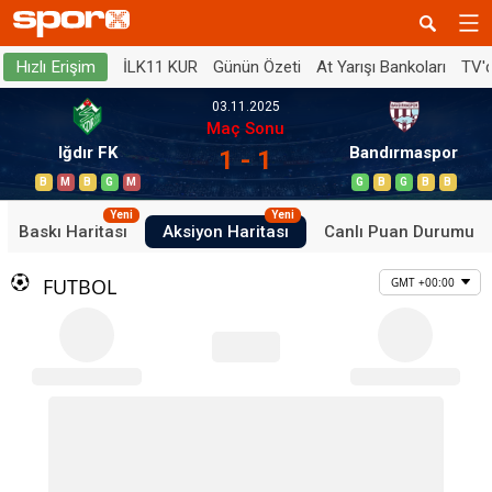
İLK11 KUR
Günün Özeti
At Yarışı Bankoları
TV'
Hızlı Erişim
03.11.2025
Maç Sonu
Iğdır FK
Bandırmaspor
1 - 1
B
M
B
G
M
G
B
G
B
B
Yeni
Yeni
Baskı Haritası
Aksiyon Haritası
Canlı Puan Durumu
FUTBOL
GMT +00:00