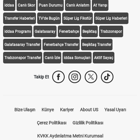
KEŞFET
iddaa
Canlı Skor
Puan Durumu
Canlı Anlatım
At Yarışı
Transfer Haberleri
TV'de Bugün
Süper Lig Fikstür
Süper Lig Haberleri
iddaa Programı
Galatasaray
Fenerbahçe
Beşiktaş
Trabzonspor
Galatasaray Transfer
Fenerbahçe Transfer
Beşiktaş Transfer
Trabzonspor Transfer
Canlı İzle
iddaa Sonuçları
Aktif Sayaç
Takip Et
Bize Ulaşın
Künye
Kariyer
About US
Yasal Uyarı
Çerez Politikası
Gizlilik Politikası