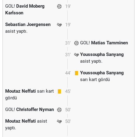
GOL!
David Moberg
19'
Karlsson
Sebastian Joergensen
19'
asist yaptı.
GOL!
Matias Tamminen
31'
Youssoupha Sanyang
31'
asist yaptı.
Youssoupha Sanyang
44'
sarı kart gördü
Moutaz Neffati
sarı kart
45'
gördü
GOL!
Christoffer Nyman
50'
Moutaz Neffati
asist
50'
yaptı.