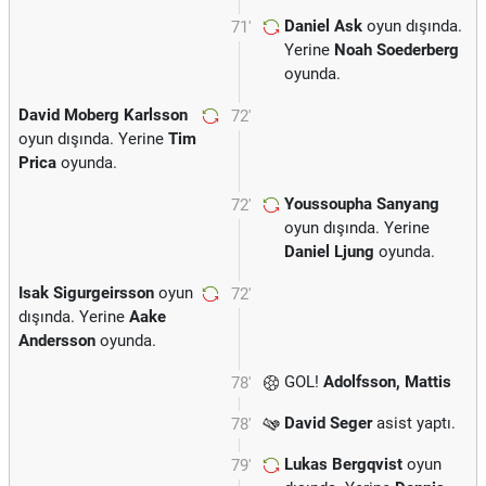
Daniel Ask
oyun dışında.
71'
Yerine
Noah Soederberg
oyunda.
David Moberg Karlsson
72'
oyun dışında. Yerine
Tim
Prica
oyunda.
Youssoupha Sanyang
72'
oyun dışında. Yerine
Daniel Ljung
oyunda.
Isak Sigurgeirsson
oyun
72'
dışında. Yerine
Aake
Andersson
oyunda.
GOL!
Adolfsson, Mattis
78'
David Seger
asist yaptı.
78'
Lukas Bergqvist
oyun
79'