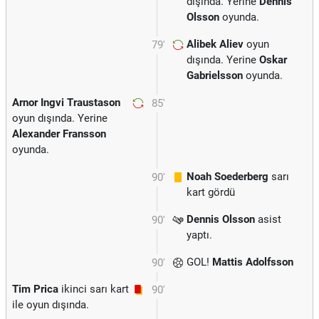
dışında. Yerine
Dennis
Olsson
oyunda.
Alibek Aliev
oyun
79'
dışında. Yerine
Oskar
Gabrielsson
oyunda.
Arnor Ingvi Traustason
85'
oyun dışında. Yerine
Alexander Fransson
oyunda.
Noah Soederberg
sarı
90'
kart gördü
Dennis Olsson
asist
90'
yaptı.
GOL!
Mattis Adolfsson
90'
Tim Prica
ikinci sarı kart
90'
ile oyun dışında.