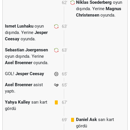
Niklas Soederberg
oyun
62'
dışında. Yerine
Magnus
Christensen
oyunda.
Ismet Lushaku
oyun
63'
dışında. Yerine
Jesper
Ceesay
oyunda.
Sebastian Joergensen
63'
oyun dışında. Yerine
Axel Broenner
oyunda.
GOL!
Jesper Ceesay
65'
Axel Broenner
asist
65'
yaptı.
Yahya Kalley
sarı kart
67'
gördü
Daniel Ask
sarı kart
69'
gördü