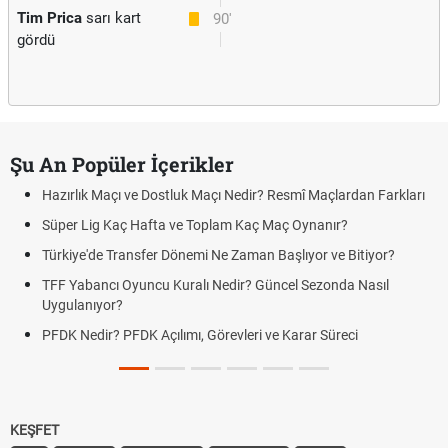
Tim Prica
sarı kart
90'
gördü
Şu An Popüler İçerikler
zırlık Maçı ve Dostluk Maçı Nedir? Resmî Maçlardan Farkları
Puan
üper Lig Kaç Hafta ve Toplam Kaç Maç Oynanır?
Skor
rkiye'de Transfer Dönemi Ne Zaman Başlıyor ve Bitiyor?
Futbo
F Yabancı Oyuncu Kuralı Nedir? Güncel Sezonda Nasıl
Depla
ygulanıyor?
Uygu
DK Nedir? PFDK Açılımı, Görevleri ve Karar Süreci
DGS 
Tarih