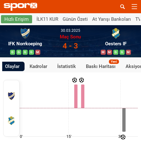
İLK11 KUR
Günün Özeti
At Yarışı Bankoları
TV
Hızlı Erişim
30.03.2025
Maç Sonu
IFK Norrkoeping
Oesters IF
4 - 3
G
G
G
G
M
M
M
G
G
M
Yeni
Olaylar
Kadrolar
İstatistik
Baskı Haritası
Aksiyon
0'
15'
30'