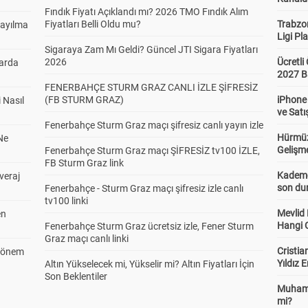
Fındık Fiyatı Açıklandı mı? 2026 TMO Fındık Alım
Fiyatları Belli Oldu mu?
Trabzo
Sayılma
Ligi Pla
Sigaraya Zam Mı Geldi? Güncel JTI Sigara Fiyatları
2026
Ücretl
larda
2027 B
FENERBAHÇE STURM GRAZ CANLI İZLE ŞİFRESİZ
(FB STURM GRAZ)
iPhone
 Nasıl
ve Satı
Fenerbahçe Sturm Graz maçı şifresiz canlı yayın izle
Hürmüz
Ne
Gelişm
Fenerbahçe Sturm Graz maçı ŞİFRESİZ tv100 İZLE,
FB Sturm Graz link
Kademel
veraj
son dur
Fenerbahçe - Sturm Graz maçı şifresiz izle canlı
tv100 linki
Mevlid
en
Hangi 
Fenerbahçe Sturm Graz ücretsiz izle, Fener Sturm
Graz maçı canlı linki
Cristia
 Dönem
Yıldız 
Altın Yükselecek mi, Yükselir mi? Altın Fiyatları İçin
Son Beklentiler
Muhamm
mi?