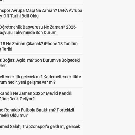
nspor Avrupa Maçı Ne Zaman? UEFA Avrupa
y-Off Tarihi Belli Oldu
i Öğretmenlik Başvurusu Ne Zaman? 2026-
aşvuru Takviminde Son Durum
 18 Ne Zaman Çıkacak? iPhone 18 Tanıtım
ş Tarihi
 Boğazı Açıldı mı? Son Durum ve Bölgedeki
eler
i emeklilik gelecek mi? Kademeli emeklilikte
um nedir, yeni gelişme var mı?
 Kandili Ne Zaman 2026? Mevlid Kandili
Güne Denk Geliyor?
no Ronaldo Futbolu Bıraktı mı? Portekizli
Emekli Oldu mu?
ed Salah, Trabzonspor'a geldi mi, gelecek