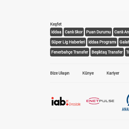
Keşfet
iddaa
Canlı Skor
Puan Durumu
Canlı An
Süper Lig Haberleri
iddaa Programı
Gala
Fenerbahçe Transfer
Beşiktaş Transfer
T
Bize Ulaşın
Künye
Kariyer