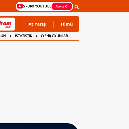
SPORX YOUTUBE
Abone Ol
At Yarışı
Tümü
GÜN
İSTATİSTİK
(YENİ) OYUNLAR