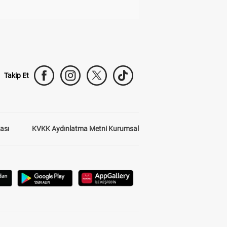
Takip Et
kası
KVKK Aydınlatma Metni Kurumsal