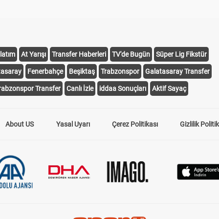
latım
At Yarışı
Transfer Haberleri
TV'de Bugün
Süper Lig Fikstür
tasaray
Fenerbahçe
Beşiktaş
Trabzonspor
Galatasaray Transfer
rabzonspor Transfer
Canlı İzle
iddaa Sonuçları
Aktif Sayaç
About US
Yasal Uyarı
Çerez Politikası
Gizlilik Politi