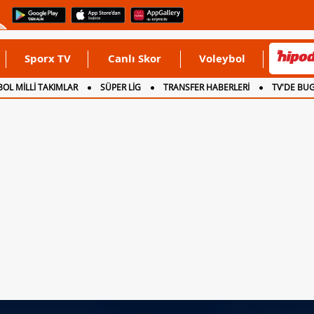
Sporx TV
Canlı Skor
Voleybol
OL MİLLİ TAKIMLAR
SÜPER LİG
TRANSFER HABERLERİ
TV'DE BU