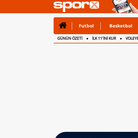
Futbol
Basketbol
GÜNÜN ÖZETİ
İLK 11'İNİ KUR
VOLEYB
CANLI ANLATIM
İNGİLTERE