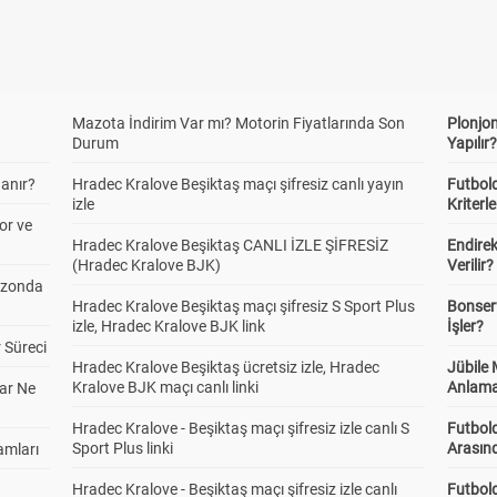
Mazota İndirim Var mı? Motorin Fiyatlarında Son
Plonjon
Durum
Yapılır
anır?
Hradec Kralove Beşiktaş maçı şifresiz canlı yayın
Futbold
izle
Kriterle
or ve
Hradec Kralove Beşiktaş CANLI İZLE ŞİFRESİZ
Endire
(Hradec Kralove BJK)
Verilir?
ezonda
Hradec Kralove Beşiktaş maçı şifresiz S Sport Plus
Bonserv
izle, Hradec Kralove BJK link
İşler?
 Süreci
Hradec Kralove Beşiktaş ücretsiz izle, Hradec
Jübile
Kralove BJK maçı canlı linki
Anlama
ar Ne
Hradec Kralove - Beşiktaş maçı şifresiz izle canlı S
Futbold
Sport Plus linki
Arasınd
amları
Hradec Kralove - Beşiktaş maçı şifresiz izle canlı
Futbol