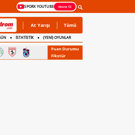
SPORX YOUTUBE
Abone Ol
At Yarışı
Tümü
GÜN
İSTATİSTİK
(YENİ) OYUNLAR
Puan Durumu
Fikstür