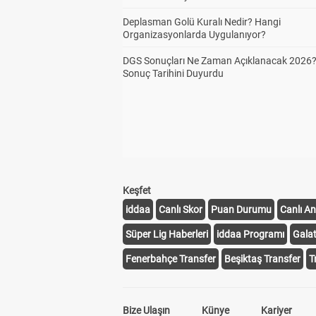
Deplasman Golü Kuralı Nedir? Hangi
Organizasyonlarda Uygulanıyor?
DGS Sonuçları Ne Zaman Açıklanacak 2026
Sonuç Tarihini Duyurdu
Keşfet
iddaa
Canlı Skor
Puan Durumu
Canlı An
Süper Lig Haberleri
iddaa Programı
Gala
Fenerbahçe Transfer
Beşiktaş Transfer
T
Bize Ulaşın
Künye
Kariyer