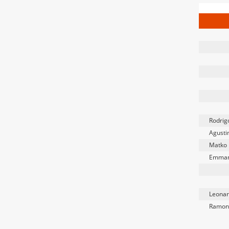
Rodrig
Agusti
Matko 
Emman
Leonar
Ramon 