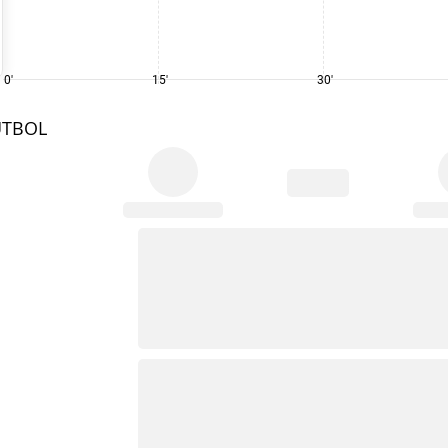
0'
15'
30'
UTBOL