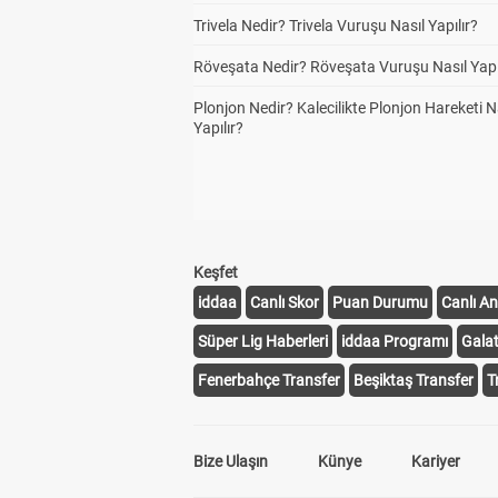
Trivela Nedir? Trivela Vuruşu Nasıl Yapılır?
Röveşata Nedir? Röveşata Vuruşu Nasıl Yapı
Plonjon Nedir? Kalecilikte Plonjon Hareketi N
Yapılır?
Keşfet
iddaa
Canlı Skor
Puan Durumu
Canlı An
Süper Lig Haberleri
iddaa Programı
Gala
Fenerbahçe Transfer
Beşiktaş Transfer
T
Bize Ulaşın
Künye
Kariyer