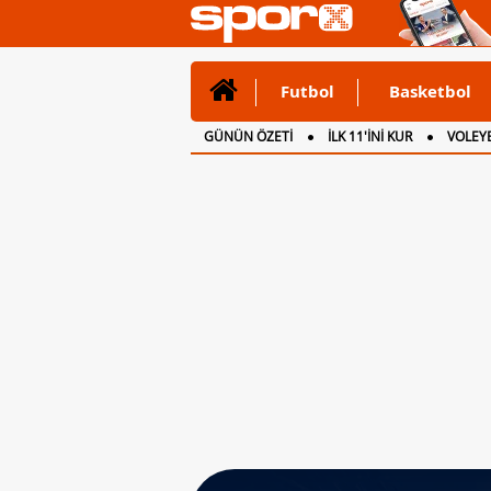
Futbol
Basketbol
GÜNÜN ÖZETİ
İLK 11'İNİ KUR
VOLEYB
CANLI ANLATIM
İNGİLTERE