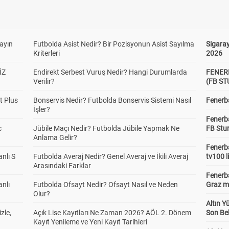
yayın
Futbolda Asist Nedir? Bir Pozisyonun Asist Sayılma
Sigaray
Kriterleri
2026
İZ
Endirekt Serbest Vuruş Nedir? Hangi Durumlarda
FENER
Verilir?
(FB S
t Plus
Bonservis Nedir? Futbolda Bonservis Sistemi Nasıl
Fenerba
İşler?
Fenerb
c
Jübile Maçı Nedir? Futbolda Jübile Yapmak Ne
FB Stu
Anlama Gelir?
Fenerba
anlı S
Futbolda Averaj Nedir? Genel Averaj ve İkili Averaj
tv100 l
Arasındaki Farklar
Fenerba
anlı
Futbolda Ofsayt Nedir? Ofsayt Nasıl ve Neden
Graz ma
Olur?
Altın Y
zle,
Açık Lise Kayıtları Ne Zaman 2026? AÖL 2. Dönem
Son Bek
Kayıt Yenileme ve Yeni Kayıt Tarihleri