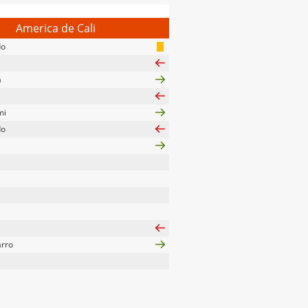
America de Cali
do
a
mi
do
arro