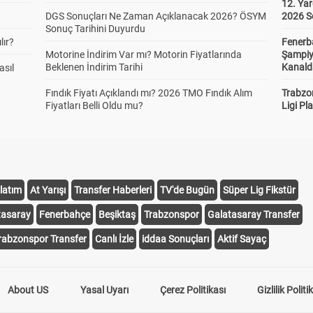
12. Yar
DGS Sonuçları Ne Zaman Açıklanacak 2026? ÖSYM
2026 S
Sonuç Tarihini Duyurdu
lır?
Fenerb
Motorine İndirim Var mı? Motorin Fiyatlarında
Şampiy
Beklenen İndirim Tarihi
Kanald
asıl
Fındık Fiyatı Açıklandı mı? 2026 TMO Fındık Alım
Trabzo
Fiyatları Belli Oldu mu?
Ligi Pla
latım
At Yarışı
Transfer Haberleri
TV'de Bugün
Süper Lig Fikstür
tasaray
Fenerbahçe
Beşiktaş
Trabzonspor
Galatasaray Transfer
rabzonspor Transfer
Canlı İzle
iddaa Sonuçları
Aktif Sayaç
About US
Yasal Uyarı
Çerez Politikası
Gizlilik Politi