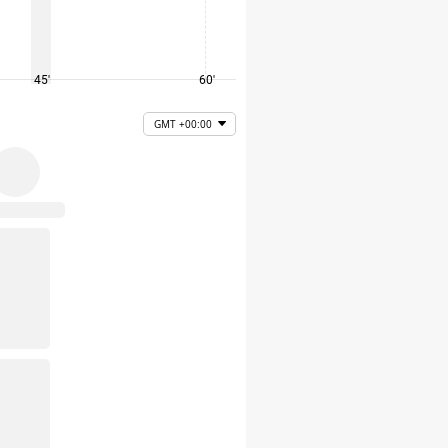
45'
60'
75'
GMT +00:00