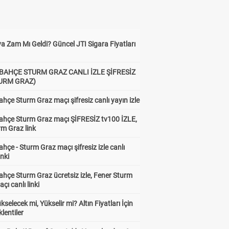
a Zam Mı Geldi? Güncel JTI Sigara Fiyatları
BAHÇE STURM GRAZ CANLI İZLE ŞİFRESİZ
TURM GRAZ)
hçe Sturm Graz maçı şifresiz canlı yayın izle
ahçe Sturm Graz maçı ŞİFRESİZ tv100 İZLE,
rm Graz link
hçe - Sturm Graz maçı şifresiz izle canlı
inki
hçe Sturm Graz ücretsiz izle, Fener Sturm
çı canlı linki
ükselecek mi, Yükselir mi? Altın Fiyatları İçin
lentiler