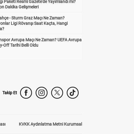
gı Paketi Resmî Gazete'de Yayımlandı mı?
on Dakika Gelişmeleri
ahçe - Sturm Graz Maçı Ne Zaman?
onlar Ligi Rövanşı Saat Kaçta, Hangi
a?
nspor Avrupa Maçı Ne Zaman? UEFA Avrupa
y-Off Tarihi Belli Oldu
Takip Et
kası
KVKK Aydınlatma Metni Kurumsal