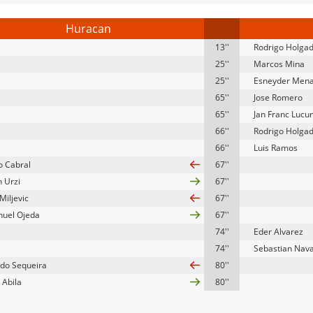
Huracan
13''
Rodrigo Holga
25''
Marcos Mina
25''
Esneyder Men
65''
Jose Romero
65''
Jan Franc Lucu
66''
Rodrigo Holga
66''
Luis Ramos
o Cabral
67''
n Urzi
67''
Miljevic
67''
uel Ojeda
67''
74''
Eder Alvarez
74''
Sebastian Nav
do Sequeira
80''
Abila
80''