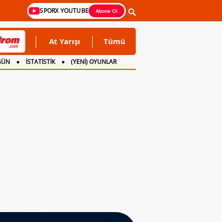
SPORX YOUTUBE
Abone Ol
At Yarışı
Tümü
GÜN
İSTATİSTİK
(YENİ) OYUNLAR