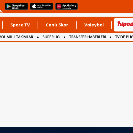
Sporx TV
Canlı Skor
Voleybol
OL MİLLİ TAKIMLAR
SÜPER LİG
TRANSFER HABERLERİ
TV'DE BU