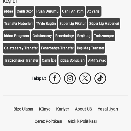
KEŞFET
iddaa
Canlı Skor
Puan Durumu
Canlı Anlatım
At Yarışı
Transfer Haberleri
TV'de Bugün
Süper Lig Fikstür
Süper Lig Haberleri
iddaa Programı
Galatasaray
Fenerbahçe
Beşiktaş
Trabzonspor
Galatasaray Transfer
Fenerbahçe Transfer
Beşiktaş Transfer
Trabzonspor Transfer
Canlı İzle
iddaa Sonuçları
Aktif Sayaç
Takip Et
Bize Ulaşın
Künye
Kariyer
About US
Yasal Uyarı
Çerez Politikası
Gizlilik Politikası