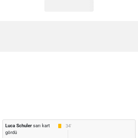
Luca Schuler
sarı kart
34'
gördü