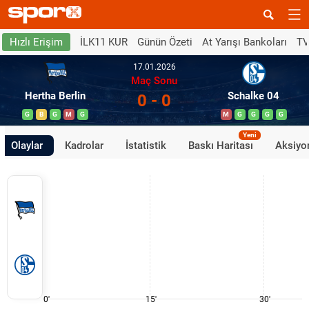
İLK11 KUR
Günün Özeti
At Yarışı Bankoları
TV
Hızlı Erişim
17.01.2026
Maç Sonu
Hertha Berlin
Schalke 04
0 - 0
G
B
G
M
G
M
G
G
G
G
Yeni
Olaylar
Kadrolar
İstatistik
Baskı Haritası
Aksiyon
0'
15'
30'