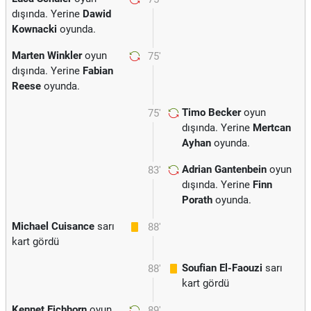
dışında. Yerine
Dawid
Kownacki
oyunda.
Marten Winkler
oyun
75'
dışında. Yerine
Fabian
Reese
oyunda.
Timo Becker
oyun
75'
dışında. Yerine
Mertcan
Ayhan
oyunda.
Adrian Gantenbein
oyun
83'
dışında. Yerine
Finn
Porath
oyunda.
Michael Cuisance
sarı
88'
kart gördü
Soufian El-Faouzi
sarı
88'
kart gördü
Kennet Eichhorn
oyun
89'