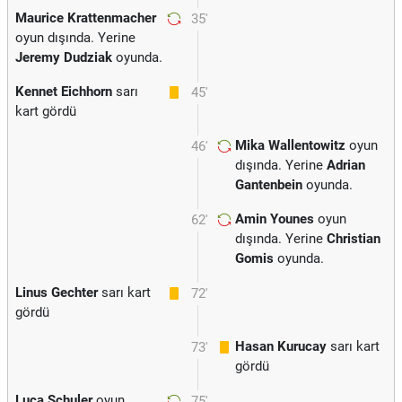
Maurice Krattenmacher
35'
oyun dışında. Yerine
Jeremy Dudziak
oyunda.
Kennet Eichhorn
sarı
45'
kart gördü
Mika Wallentowitz
oyun
46'
dışında. Yerine
Adrian
Gantenbein
oyunda.
Amin Younes
oyun
62'
dışında. Yerine
Christian
Gomis
oyunda.
Linus Gechter
sarı kart
72'
gördü
Hasan Kurucay
sarı kart
73'
gördü
Luca Schuler
oyun
75'