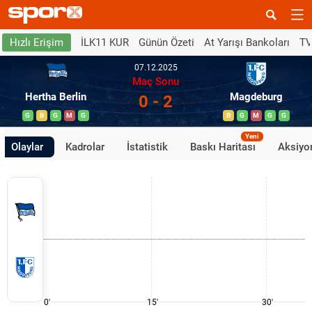
İLK11 KUR
Günün Özeti
At Yarışı Bankoları
TV
Hızlı Erişim
07.12.2025
Maç Sonu
Hertha Berlin
Magdeburg
0 - 2
G
B
G
M
G
B
G
M
G
G
Yeni
Olaylar
Kadrolar
İstatistik
Baskı Haritası
Aksiyon
0'
15'
30'