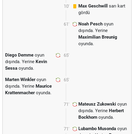
Max Geschwill
sarı kart
10'
gördü
Noah Pesch
oyun
61'
dışında. Yerine
Maximilian Breunig
oyunda.
Diego Demme
oyun
65'
dışında. Yerine
Kevin
Sessa
oyunda.
Marten Winkler
oyun
65'
dışında. Yerine
Maurice
Krattenmacher
oyunda.
Mateusz Zukowski
oyun
71'
dışında. Yerine
Herbert
Bockhorn
oyunda.
Lubambo Musonda
oyun
71'