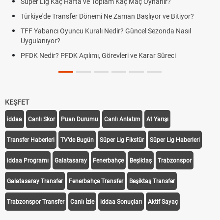
Süper Lig Kaç Hafta ve Toplam Kaç Maç Oynanır?
Türkiye'de Transfer Dönemi Ne Zaman Başlıyor ve Bitiyor?
TFF Yabancı Oyuncu Kuralı Nedir? Güncel Sezonda Nasıl
Uygulanıyor?
PFDK Nedir? PFDK Açılımı, Görevleri ve Karar Süreci
KEŞFET
iddaa
Canlı Skor
Puan Durumu
Canlı Anlatım
At Yarışı
Transfer Haberleri
TV'de Bugün
Süper Lig Fikstür
Süper Lig Haberleri
iddaa Programı
Galatasaray
Fenerbahçe
Beşiktaş
Trabzonspor
Galatasaray Transfer
Fenerbahçe Transfer
Beşiktaş Transfer
Trabzonspor Transfer
Canlı İzle
iddaa Sonuçları
Aktif Sayaç