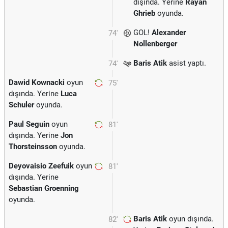
dışında. Yerine
Rayan
Ghrieb
oyunda.
GOL!
Alexander
74'
Nollenberger
Baris Atik
asist yaptı.
74'
Dawid Kownacki
oyun
75'
dışında. Yerine
Luca
Schuler
oyunda.
Paul Seguin
oyun
81'
dışında. Yerine
Jon
Thorsteinsson
oyunda.
Deyovaisio Zeefuik
oyun
81'
dışında. Yerine
Sebastian Groenning
oyunda.
Baris Atik
oyun dışında.
82'