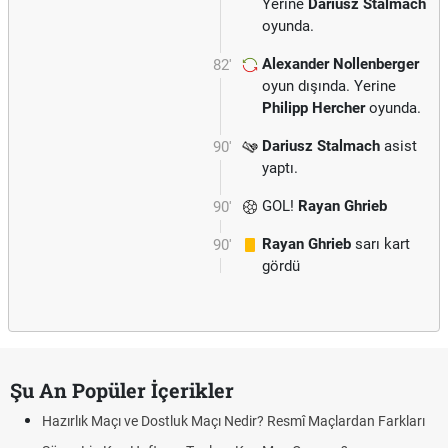
Yerine
Dariusz Stalmach
oyunda.
Alexander Nollenberger
82'
oyun dışında. Yerine
Philipp Hercher
oyunda.
Dariusz Stalmach
asist
90'
yaptı.
GOL!
Rayan Ghrieb
90'
Rayan Ghrieb
sarı kart
90'
gördü
Şu An Popüler İçerikler
Hazırlık Maçı ve Dostluk Maçı Nedir? Resmî Maçlardan Farkları