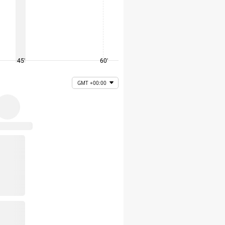
45'
60'
75'
GMT +00:00