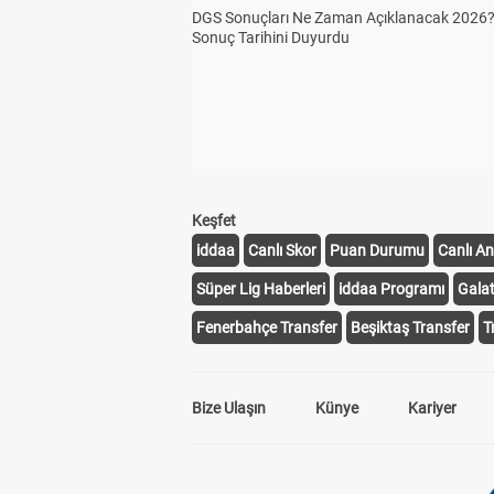
DGS Sonuçları Ne Zaman Açıklanacak 2026
Sonuç Tarihini Duyurdu
Keşfet
iddaa
Canlı Skor
Puan Durumu
Canlı An
Süper Lig Haberleri
iddaa Programı
Gala
Fenerbahçe Transfer
Beşiktaş Transfer
T
Bize Ulaşın
Künye
Kariyer