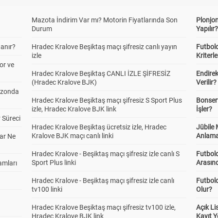
Mazota İndirim Var mı? Motorin Fiyatlarında Son
Plonjon
Durum
Yapılır
anır?
Hradec Kralove Beşiktaş maçı şifresiz canlı yayın
Futbold
izle
Kriterle
or ve
Hradec Kralove Beşiktaş CANLI İZLE ŞİFRESİZ
Endire
(Hradec Kralove BJK)
Verilir?
ezonda
Hradec Kralove Beşiktaş maçı şifresiz S Sport Plus
Bonserv
izle, Hradec Kralove BJK link
İşler?
 Süreci
Hradec Kralove Beşiktaş ücretsiz izle, Hradec
Jübile
Kralove BJK maçı canlı linki
Anlama
ar Ne
Hradec Kralove - Beşiktaş maçı şifresiz izle canlı S
Futbold
Sport Plus linki
Arasınd
amları
Hradec Kralove - Beşiktaş maçı şifresiz izle canlı
Futbol
tv100 linki
Olur?
Hradec Kralove Beşiktaş maçı şifresiz tv100 izle,
Açık L
Hradec Kralove BJK link
Kayıt Y