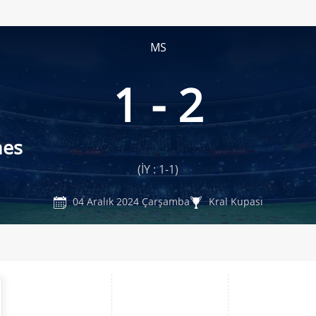
MS
1 - 2
nes
(İY : 1-1)
04 Aralık 2024 Çarşamba
Kral Kupası