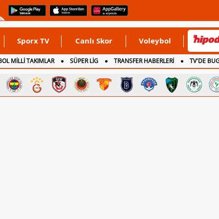
Sporx TV
Canlı Skor
Voleybol
OL MİLLİ TAKIMLAR
SÜPER LİG
TRANSFER HABERLERİ
TV'DE BU