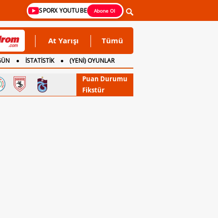
SPORX YOUTUBE
Abone Ol
At Yarışı
Tümü
GÜN
İSTATİSTİK
(YENİ) OYUNLAR
Puan Durumu
Fikstür