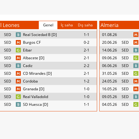
al Leones
Almeria
Genel
İç saha
Dış saha
SED
Real Sociedad B [D]
1-1
01.08.26
SED
Burgos CF
0-2
20.06.26
SED
SED
Eibar
2-1
14.06.26
SED
SED
Albacete [D]
2-1
09.06.26
SED
SED
Cadiz
2-2
06.06.26
SED
SED
CD Mirandes [D]
2-1
31.05.26
SED
SED
Cordoba
1-2
24.05.26
SED
SED
Granada [D]
1-0
16.05.26
SED
SED
Real Valladolid
1-0
09.05.26
SED
SED
SD Huesca [D]
1-1
04.05.26
SED