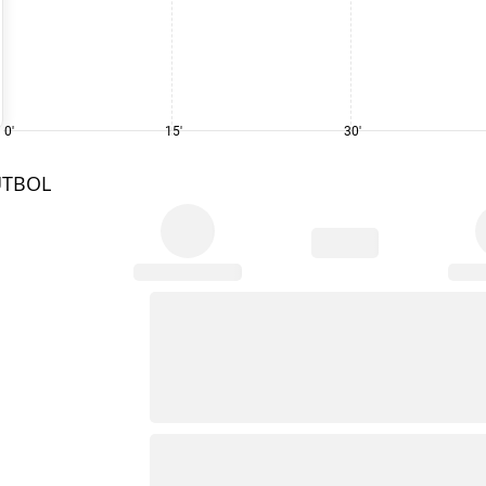
0'
15'
30'
UTBOL