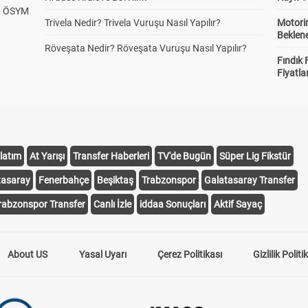
? ÖSYM
Trivela Nedir? Trivela Vuruşu Nasıl Yapılır?
Motorin
Beklene
Röveşata Nedir? Röveşata Vuruşu Nasıl Yapılır?
Fındık 
Fiyatla
latım
At Yarışı
Transfer Haberleri
TV'de Bugün
Süper Lig Fikstür
tasaray
Fenerbahçe
Beşiktaş
Trabzonspor
Galatasaray Transfer
rabzonspor Transfer
Canlı İzle
iddaa Sonuçları
Aktif Sayaç
About US
Yasal Uyarı
Çerez Politikası
Gizlilik Politi