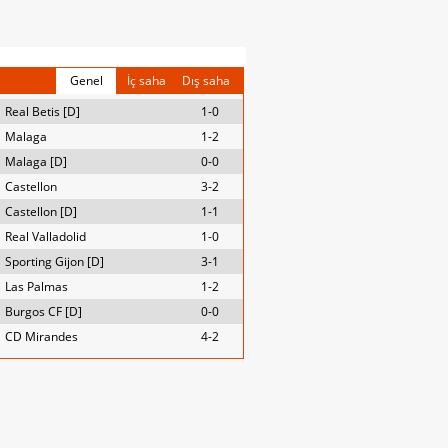
Genel
İç saha
Dış saha
Real Betis [D]
1-0
Malaga
1-2
Malaga [D]
0-0
Castellon
3-2
Castellon [D]
1-1
Real Valladolid
1-0
Sporting Gijon [D]
3-1
Las Palmas
1-2
Burgos CF [D]
0-0
CD Mirandes
4-2