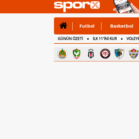
Futbol
Basketbol
GÜNÜN ÖZETİ
İLK 11'İNİ KUR
VOLEYB
CANLI ANLATIM
İNGİLTERE