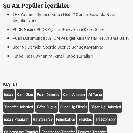
Şu An Popüler İçerikler
TFF Yabancı Oyuncu Kuralı Nedir? Güncel Sezonda Nasıl
Uygulanıyor?
PFDK Nedir? PFDK Açılımı, Görevleri ve Karar Süreci
Puan Durumunda AG, OM ve Diğer Kısaltmalar Ne Anlama Gelir?
Skor Ne Demek? Sporda Skor ve Sonuç Kavramları
Futbol Nasıl Oynanır? Temel Futbol Kuralları
KEŞFET
iddaa
Canlı Skor
Puan Durumu
Canlı Anlatım
At Yarışı
Transfer Haberleri
TV'de Bugün
Süper Lig Fikstür
Süper Lig Haberleri
iddaa Programı
Galatasaray
Fenerbahçe
Beşiktaş
Trabzonspor
Galatasaray Transfer
Fenerbahçe Transfer
Beşiktaş Transfer