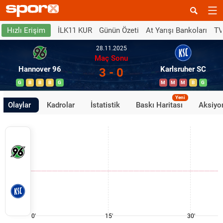
İLK11 KUR
Günün Özeti
At Yarışı Bankoları
TV
Hızlı Erişim
28.11.2025
Maç Sonu
Hannover 96
Karlsruher SC
3 - 0
G
B
B
B
G
M
M
M
B
G
Yeni
Olaylar
Kadrolar
İstatistik
Baskı Haritası
Aksiyon
0'
15'
30'