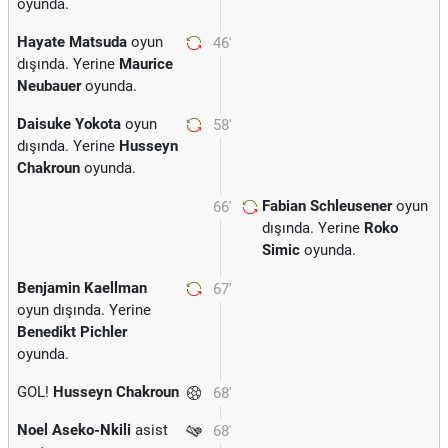
oyunda.
Hayate Matsuda
oyun
46'
dışında. Yerine
Maurice
Neubauer
oyunda.
Daisuke Yokota
oyun
58'
dışında. Yerine
Husseyn
Chakroun
oyunda.
Fabian Schleusener
oyun
66'
dışında. Yerine
Roko
Simic
oyunda.
Benjamin Kaellman
67'
oyun dışında. Yerine
Benedikt Pichler
oyunda.
GOL!
Husseyn Chakroun
68'
Noel Aseko-Nkili
asist
68'