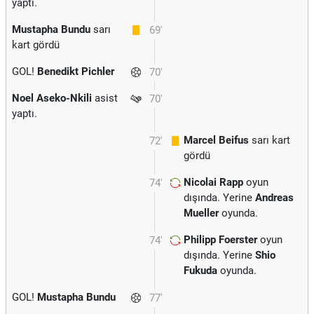
yaptı.
Mustapha Bundu
sarı
69'
kart gördü
GOL!
Benedikt Pichler
70'
Noel Aseko-Nkili
asist
70'
yaptı.
Marcel Beifus
sarı kart
72'
gördü
Nicolai Rapp
oyun
74'
dışında. Yerine
Andreas
Mueller
oyunda.
Philipp Foerster
oyun
74'
dışında. Yerine
Shio
Fukuda
oyunda.
GOL!
Mustapha Bundu
77'