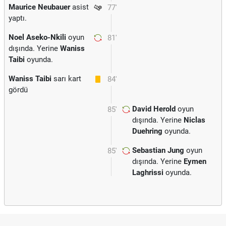
Maurice Neubauer
asist
77'
yaptı.
Noel Aseko-Nkili
oyun
81'
dışında. Yerine
Waniss
Taibi
oyunda.
Waniss Taibi
sarı kart
84'
gördü
David Herold
oyun
85'
dışında. Yerine
Niclas
Duehring
oyunda.
Sebastian Jung
oyun
85'
dışında. Yerine
Eymen
Laghrissi
oyunda.