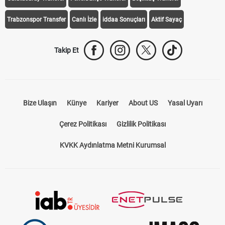
Trabzonspor Transfer
Canlı İzle
iddaa Sonuçları
Aktif Sayaç
Takip Et
Bize Ulaşın
Künye
Kariyer
About US
Yasal Uyarı
Çerez Politikası
Gizlilik Politikası
KVKK Aydınlatma Metni Kurumsal