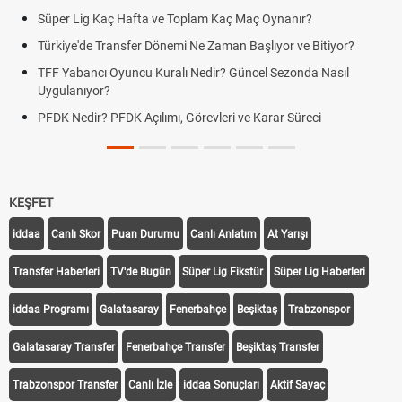
Süper Lig Kaç Hafta ve Toplam Kaç Maç Oynanır?
Türkiye'de Transfer Dönemi Ne Zaman Başlıyor ve Bitiyor?
TFF Yabancı Oyuncu Kuralı Nedir? Güncel Sezonda Nasıl
Uygulanıyor?
PFDK Nedir? PFDK Açılımı, Görevleri ve Karar Süreci
KEŞFET
iddaa
Canlı Skor
Puan Durumu
Canlı Anlatım
At Yarışı
Transfer Haberleri
TV'de Bugün
Süper Lig Fikstür
Süper Lig Haberleri
iddaa Programı
Galatasaray
Fenerbahçe
Beşiktaş
Trabzonspor
Galatasaray Transfer
Fenerbahçe Transfer
Beşiktaş Transfer
Trabzonspor Transfer
Canlı İzle
iddaa Sonuçları
Aktif Sayaç