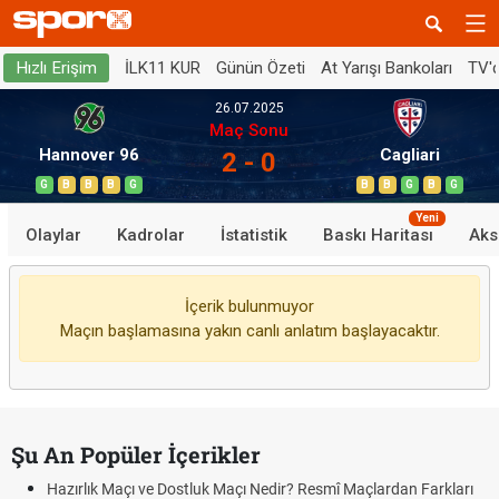
İLK11 KUR
Günün Özeti
At Yarışı Bankoları
TV'
Hızlı Erişim
26.07.2025
Maç Sonu
Hannover 96
Cagliari
2 - 0
G
B
B
B
G
B
B
G
B
G
Yeni
Olaylar
Kadrolar
İstatistik
Baskı Haritası
Aks
İçerik bulunmuyor
Maçın başlamasına yakın canlı anlatım başlayacaktır.
Şu An Popüler İçerikler
Hazırlık Maçı ve Dostluk Maçı Nedir? Resmî Maçlardan Farkları