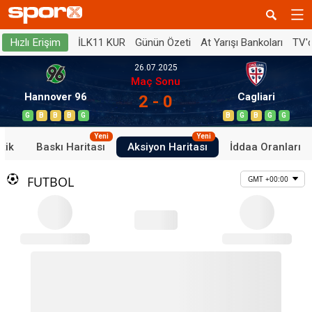
İLK11 KUR
Günün Özeti
At Yarışı Bankoları
TV'
Hızlı Erişim
26.07.2025
Maç Sonu
Hannover 96
Cagliari
2 - 0
G
B
B
B
G
B
G
B
G
G
Yeni
Yeni
stik
Baskı Haritası
Aksiyon Haritası
İddaa Oranları
FUTBOL
GMT +00:00