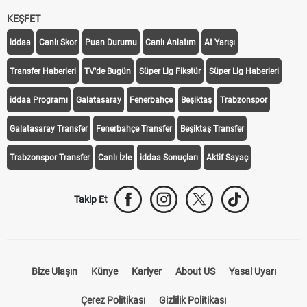
KEŞFET
iddaa
Canlı Skor
Puan Durumu
Canlı Anlatım
At Yarışı
Transfer Haberleri
TV'de Bugün
Süper Lig Fikstür
Süper Lig Haberleri
iddaa Programı
Galatasaray
Fenerbahçe
Beşiktaş
Trabzonspor
Galatasaray Transfer
Fenerbahçe Transfer
Beşiktaş Transfer
Trabzonspor Transfer
Canlı İzle
iddaa Sonuçları
Aktif Sayaç
Takip Et
Bize Ulaşın
Künye
Kariyer
About US
Yasal Uyarı
Çerez Politikası
Gizlilik Politikası