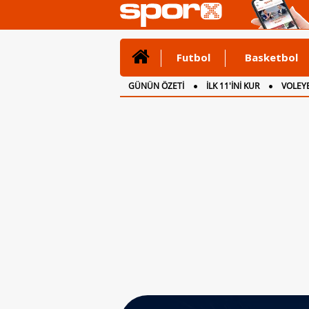
Futbol
Basketbol
GÜNÜN ÖZETİ
İLK 11'İNİ KUR
VOLEYB
CANLI ANLATIM
İNGİLTERE