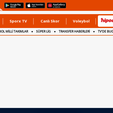
Sporx TV
Canlı Skor
Voleybol
OL MİLLİ TAKIMLAR
SÜPER LİG
TRANSFER HABERLERİ
TV'DE BU