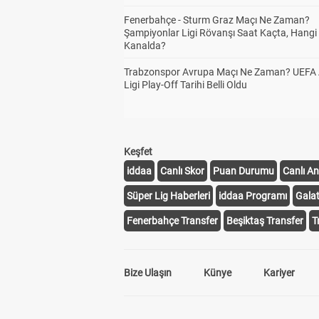
Fenerbahçe - Sturm Graz Maçı Ne Zaman?
Şampiyonlar Ligi Rövanşı Saat Kaçta, Hangi
Kanalda?
Trabzonspor Avrupa Maçı Ne Zaman? UEFA
Ligi Play-Off Tarihi Belli Oldu
Keşfet
iddaa
Canlı Skor
Puan Durumu
Canlı An
Süper Lig Haberleri
iddaa Programı
Gala
Fenerbahçe Transfer
Beşiktaş Transfer
T
Bize Ulaşın
Künye
Kariyer