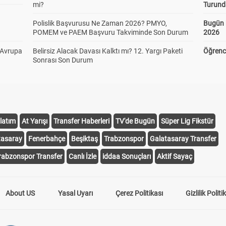
mi?
Turund
Polislik Başvurusu Ne Zaman 2026? PMYO,
Bugün 
POMEM ve PAEM Başvuru Takviminde Son Durum
2026
 Avrupa
Belirsiz Alacak Davası Kalktı mı? 12. Yargı Paketi
Öğrenci
Sonrası Son Durum
latım
At Yarışı
Transfer Haberleri
TV'de Bugün
Süper Lig Fikstür
tasaray
Fenerbahçe
Beşiktaş
Trabzonspor
Galatasaray Transfer
rabzonspor Transfer
Canlı İzle
iddaa Sonuçları
Aktif Sayaç
About US
Yasal Uyarı
Çerez Politikası
Gizlilik Politi