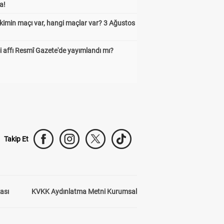
a!
kimin maçı var, hangi maçlar var? 3 Ağustos
 affı Resmî Gazete'de yayımlandı mı?
Takip Et
kası
KVKK Aydınlatma Metni Kurumsal