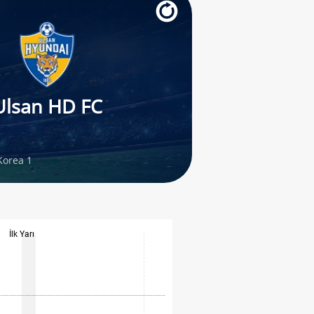
Ulsan HD FC
Korea 1
İlk Yarı