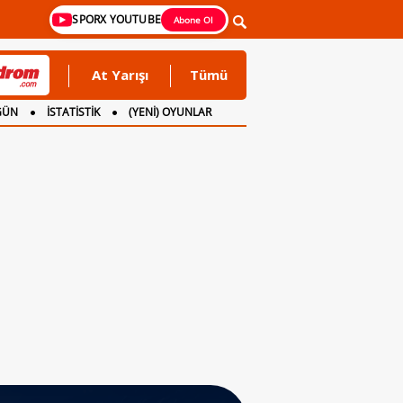
SPORX YOUTUBE
Abone Ol
At Yarışı
Tümü
GÜN
İSTATİSTİK
(YENİ) OYUNLAR