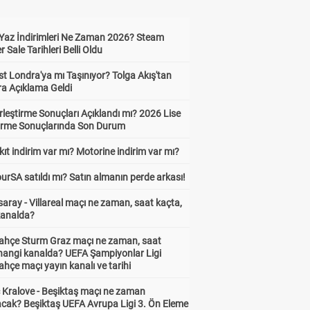
Yaz İndirimleri Ne Zaman 2026? Steam
Sale Tarihleri Belli Oldu
t Londra'ya mı Taşınıyor? Tolga Akış'tan
ra Açıklama Geldi
leştirme Sonuçları Açıklandı mı? 2026 Lise
tirme Sonuçlarında Son Durum
ıt indirim var mı? Motorine indirim var mı?
urSA satıldı mı? Satın almanın perde arkası!
aray - Villareal maçı ne zaman, saat kaçta,
kanalda?
ahçe Sturm Graz maçı ne zaman, saat
 hangi kanalda? UEFA Şampiyonlar Ligi
hçe maçı yayın kanalı ve tarihi
 Kralove - Beşiktaş maçı ne zaman
cak? Beşiktaş UEFA Avrupa Ligi 3. Ön Eleme