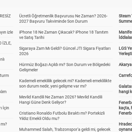
RESİZ
Ücretli Öğretmenlik Başvurusu Ne Zaman? 2026-
Steam 
2027 Başvuru Takviminde Son Durum
Summer 
yın izle
iPhone 18 Ne Zaman Çıkacak? iPhone 18 Tanıtım
Manifes
ve Satış Tarihi
İddiala
 İZLE,
Sigaraya Zam Mı Geldi? Güncel JTI Sigara Fiyatları
LGS Yer
2026
Yerleş
nlı
Hürmüz Boğazı Açıldı mı? Son Durum ve Bölgedeki
Akaryak
Gelişmeler
Sturm
Carrefo
Kademeli emeklilik gelecek mi? Kademeli emeklilikte
son durum nedir, yeni gelişme var mı?
Galatas
Alım
hangi 
Mevlid Kandili Ne Zaman 2026? Mevlid Kandili
Hangi Güne Denk Geliyor?
Fenerb
ı İçin
kaçta,
Cristiano Ronaldo Futbolu Bıraktı mı? Portekizli
Fenerba
Yıldız Emekli Oldu mu?
 mı?
Hradec
Muhammed Salah, Trabzonspor'a geldi mi, gelecek
oynana