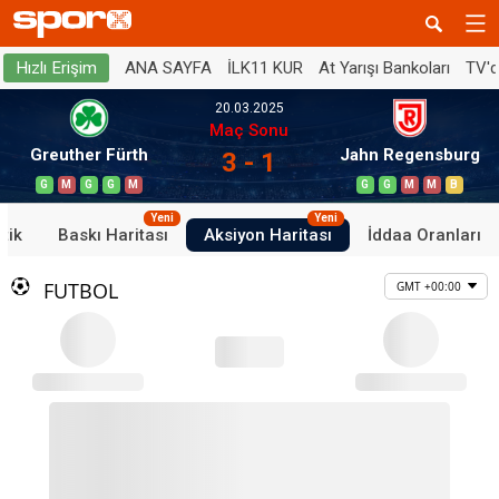
ANA SAYFA
İLK11 KUR
At Yarışı Bankoları
TV'
Hızlı Erişim
20.03.2025
Maç Sonu
Greuther Fürth
Jahn Regensburg
3 - 1
G
M
G
G
M
G
G
M
M
B
Yeni
Yeni
stik
Baskı Haritası
Aksiyon Haritası
İddaa Oranları
FUTBOL
GMT +00:00