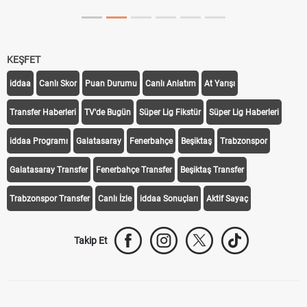
KEŞFET
iddaa
Canlı Skor
Puan Durumu
Canlı Anlatım
At Yarışı
Transfer Haberleri
TV'de Bugün
Süper Lig Fikstür
Süper Lig Haberleri
iddaa Programı
Galatasaray
Fenerbahçe
Beşiktaş
Trabzonspor
Galatasaray Transfer
Fenerbahçe Transfer
Beşiktaş Transfer
Trabzonspor Transfer
Canlı İzle
iddaa Sonuçları
Aktif Sayaç
Takip Et