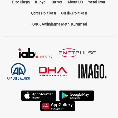
Bize Ulaşın
Künye
Kariyer
About US
Yasal Uyarı
Çerez Politikası
Gizlilik Politikası
KVKK Aydınlatma Metni Kurumsal