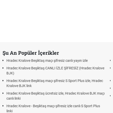
Şu An Popüler İçerikler
açı şifresiz canlı yayın izle
Hradec Kralove - Beşiktaş maç
 CANLI İZLE ŞİFRESİZ (Hradec Kralove
Hradec Kralove Beşiktaş maç
BJK link
maçı şifresiz S Sport Plus izle, Hradec
Trivela Nedir? Trivela Vuruşu
Röveşata Nedir? Röveşata V
ücretsiz izle, Hradec Kralove BJK maçı
Plonjon Nedir? Kalecilikte Pl
 maçı şifresiz izle canlı S Sport Plus