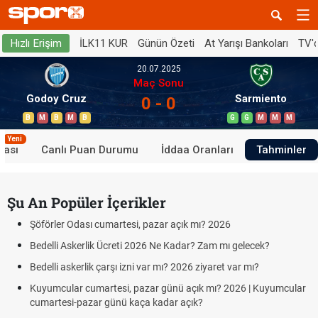
İLK11 KUR
Günün Özeti
At Yarışı Bankoları
TV'
Hızlı Erişim
20.07.2025
Maç Sonu
Godoy Cruz
Sarmiento
0 - 0
B
M
B
M
B
G
G
M
M
M
Yeni
tası
Canlı Puan Durumu
İddaa Oranları
Tahminler
Şu An Popüler İçerikler
Şöförler Odası cumartesi, pazar açık mı? 2026
Bedelli Askerlik Ücreti 2026 Ne Kadar? Zam mı gelecek?
Bedelli askerlik çarşı izni var mı? 2026 ziyaret var mı?
Kuyumcular cumartesi, pazar günü açık mı? 2026 | Kuyumcular
cumartesi-pazar günü kaça kadar açık?