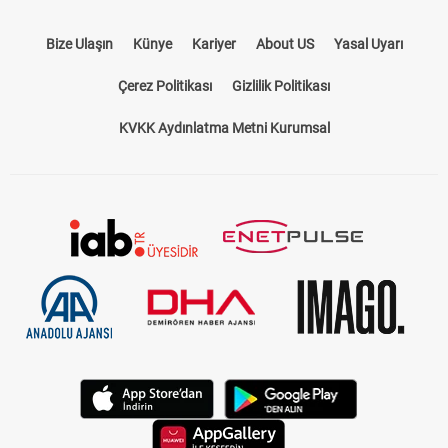
Bize Ulaşın
Künye
Kariyer
About US
Yasal Uyarı
Çerez Politikası
Gizlilik Politikası
KVKK Aydınlatma Metni Kurumsal