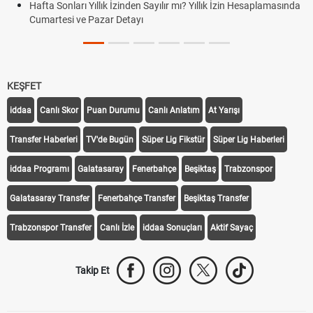
Hafta Sonları Yıllık İzinden Sayılır mı? Yıllık İzin Hesaplamasında
Cumartesi ve Pazar Detayı
KEŞFET
iddaa
Canlı Skor
Puan Durumu
Canlı Anlatım
At Yarışı
Transfer Haberleri
TV'de Bugün
Süper Lig Fikstür
Süper Lig Haberleri
iddaa Programı
Galatasaray
Fenerbahçe
Beşiktaş
Trabzonspor
Galatasaray Transfer
Fenerbahçe Transfer
Beşiktaş Transfer
Trabzonspor Transfer
Canlı İzle
iddaa Sonuçları
Aktif Sayaç
Takip Et