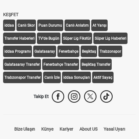
KEŞFET
iddaa
Canlı Skor
Puan Durumu
Canlı Anlatım
At Yarışı
Transfer Haberleri
TV'de Bugün
Süper Lig Fikstür
Süper Lig Haberleri
iddaa Programı
Galatasaray
Fenerbahçe
Beşiktaş
Trabzonspor
Galatasaray Transfer
Fenerbahçe Transfer
Beşiktaş Transfer
Trabzonspor Transfer
Canlı İzle
iddaa Sonuçları
Aktif Sayaç
Takip Et
Bize Ulaşın
Künye
Kariyer
About US
Yasal Uyarı