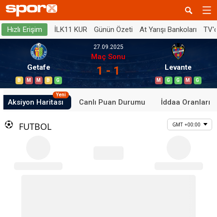
İLK11 KUR
Günün Özeti
At Yarışı Bankoları
TV'
Hızlı Erişim
27.09.2025
Maç Sonu
Getafe
Levante
1 - 1
B
M
M
B
G
M
G
G
M
G
Yeni
Aksiyon Haritası
Canlı Puan Durumu
İddaa Oranları
FUTBOL
GMT +00:00