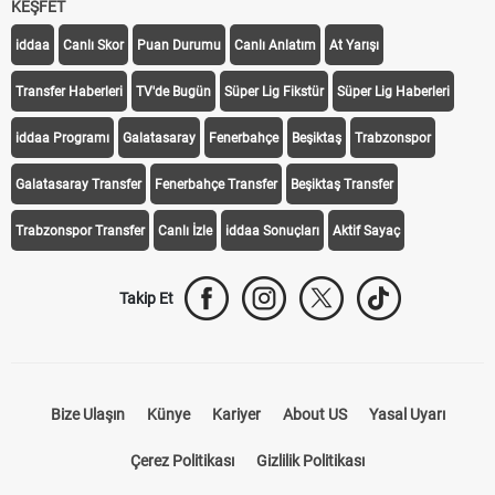
KEŞFET
iddaa
Canlı Skor
Puan Durumu
Canlı Anlatım
At Yarışı
Transfer Haberleri
TV'de Bugün
Süper Lig Fikstür
Süper Lig Haberleri
iddaa Programı
Galatasaray
Fenerbahçe
Beşiktaş
Trabzonspor
Galatasaray Transfer
Fenerbahçe Transfer
Beşiktaş Transfer
Trabzonspor Transfer
Canlı İzle
iddaa Sonuçları
Aktif Sayaç
Takip Et
Bize Ulaşın
Künye
Kariyer
About US
Yasal Uyarı
Çerez Politikası
Gizlilik Politikası