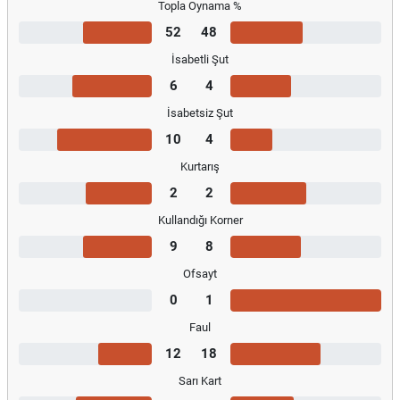
Topla Oynama %
52
48
İsabetli Şut
6
4
İsabetsiz Şut
10
4
Kurtarış
2
2
Kullandığı Korner
9
8
Ofsayt
0
1
Faul
12
18
Sarı Kart