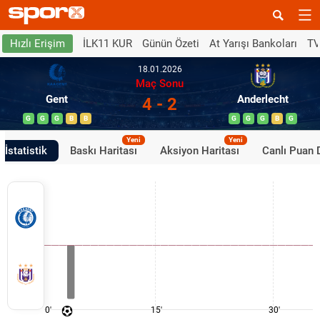
İLK11 KUR
Günün Özeti
At Yarışı Bankoları
TV
Hızlı Erişim
18.01.2026
Maç Sonu
Gent
Anderlecht
4 - 2
G
G
G
B
B
G
G
G
B
G
Yeni
Yeni
İstatistik
Baskı Haritası
Aksiyon Haritası
Canlı Puan
0'
15'
30'