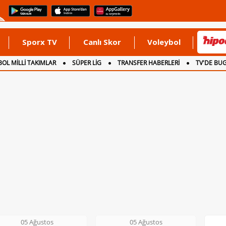
Sporx TV
Canlı Skor
Voleybol
OL MİLLİ TAKIMLAR
SÜPER LİG
TRANSFER HABERLERİ
TV'DE BU
05 Ağustos
06 Ağustos