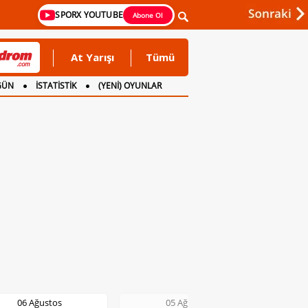
SPORX YOUTUBE
Abone Ol
At Yarışı
Tümü
GÜN
İSTATİSTİK
(YENİ) OYUNLAR
05 Ağustos
05 Ağustos