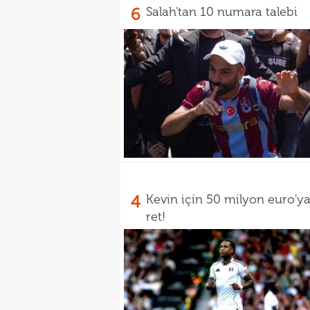
6
Salah'tan 10 numara talebi
4
Kevin için 50 milyon euro'y
ret!