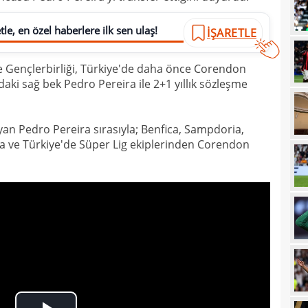
21
sevi
le, en özel haberlere ilk sen ulaş!
İŞARETLE
21
maçt
e Gençlerbirliği, Türkiye'de daha önce Corendon
21
aki sağ bek Pedro Pereira ile 2+1 yıllık sözleşme
21
21
yan Pedro Pereira sırasıyla; Benfica, Sampdoria,
20
za ve Türkiye'de Süper Lig ekiplerinden Corendon
tara
19
soru
19
net 
19
Ligi
19
"Paz
18
prov
18
duy