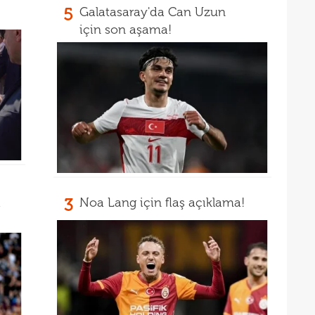
5
Galatasaray'da Can Uzun
13
için son aşama!
12
a
3
Noa Lang için flaş açıklama!