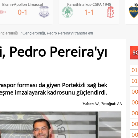
Panathinaikos-CSKA 1948
Boca Juniors-Estudiantes
0-0
1-1
9'
nçlerbirliği
Gençlerbirliği, Pedro Pereira'yı transfer etti
i, Pedro Pereira'yı
S
01
01
11'le
yaspor forması da giyen Portekizli sağ bek
00
özleşme imzalayarak kadrosunu güçlendirdi.
iddi
00
Şamp
Haber:
AA,
Fotoğraf:
AA
00
Vict
00
mağl
00