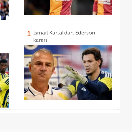
1
İsmail Kartal'dan Ederson
kararı!