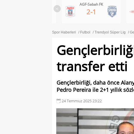
AGF-Sabah FK
Brann-Apollon Limassol
<
2-1
0-1
Spor Haberleri
Futbol
Trendyol Süper Lig
Ge
Gençlerbirliğ
transfer etti
Gençlerbirliği, daha önce Alan
Pedro Pereira ile 2+1 yıllık s
24 Temmuz 2025 23:22