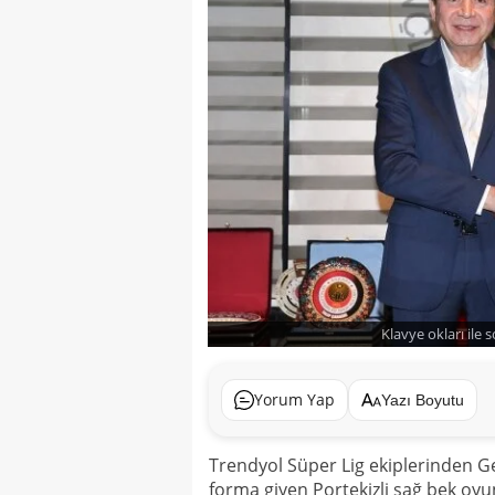
Klavye okları ile 
Yorum Yap
Yazı Boyutu
Trendyol Süper Lig ekiplerinden Ge
forma giyen Portekizli sağ bek oyu