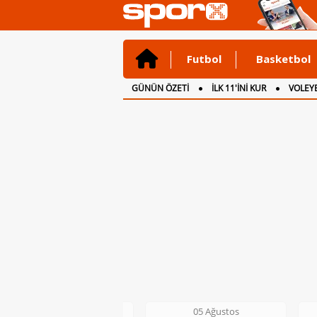
Futbol
Basketbol
GÜNÜN ÖZETİ
İLK 11'İNİ KUR
VOLEYB
CANLI ANLATIM
İNGİLTERE
05 Ağustos
05 Ağustos