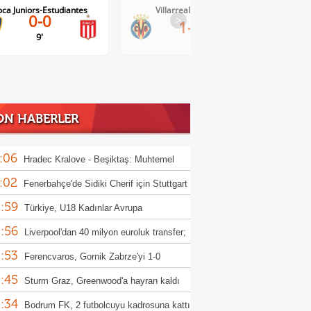
Villarreal-Levante
AC Milan-Inter
>
1-0
1-1
ON HABERLER
:06
Hradec Kralove - Beşiktaş: Muhtemel
:02
r
Fenerbahçe'de Sidiki Cherif için Stuttgart
:59
ası!
Türkiye, U18 Kadınlar Avrupa
:56
iyonası'nda Sırbistan'a 70-67 yenildi
Liverpool'dan 40 milyon euroluk transfer;
:53
or Munoz
Ferencvaros, Gornik Zabrze'yi 1-0
:45
up etti
Sturm Graz, Greenwood'a hayran kaldı
:34
Bodrum FK, 2 futbolcuyu kadrosuna kattı