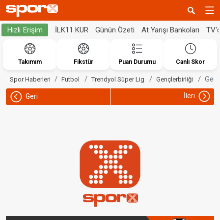
İLK11 KUR
Günün Özeti
At Yarışı Bankoları
TV'
Hızlı Erişim
Takımım
Fikstür
Puan Durumu
Canlı Skor
Gençl
Spor Haberleri
Futbol
Trendyol Süper Lig
Gençlerbirliği
İleri
Geri