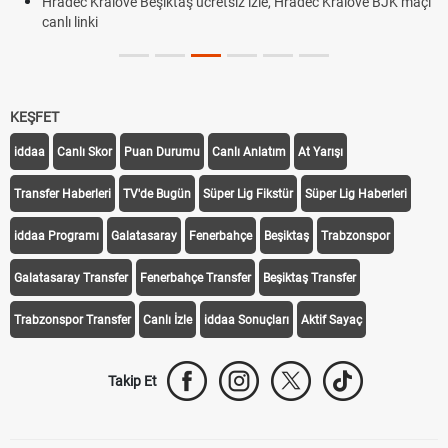
Hradec Kralove Beşiktaş ücretsiz izle, Hradec Kralove BJK maçı
canlı linki
KEŞFET
iddaa
Canlı Skor
Puan Durumu
Canlı Anlatım
At Yarışı
Transfer Haberleri
TV'de Bugün
Süper Lig Fikstür
Süper Lig Haberleri
iddaa Programı
Galatasaray
Fenerbahçe
Beşiktaş
Trabzonspor
Galatasaray Transfer
Fenerbahçe Transfer
Beşiktaş Transfer
Trabzonspor Transfer
Canlı İzle
iddaa Sonuçları
Aktif Sayaç
Takip Et