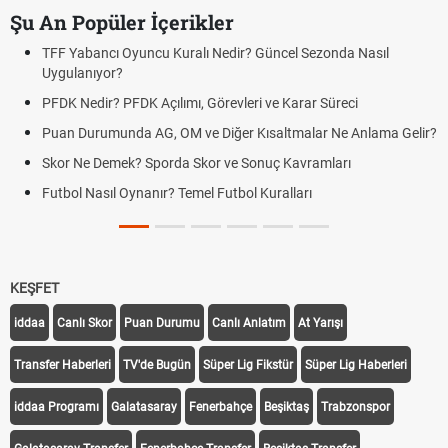
Şu An Popüler İçerikler
TFF Yabancı Oyuncu Kuralı Nedir? Güncel Sezonda Nasıl
Uygulanıyor?
PFDK Nedir? PFDK Açılımı, Görevleri ve Karar Süreci
Puan Durumunda AG, OM ve Diğer Kısaltmalar Ne Anlama Gelir?
Skor Ne Demek? Sporda Skor ve Sonuç Kavramları
Futbol Nasıl Oynanır? Temel Futbol Kuralları
KEŞFET
iddaa
Canlı Skor
Puan Durumu
Canlı Anlatım
At Yarışı
Transfer Haberleri
TV'de Bugün
Süper Lig Fikstür
Süper Lig Haberleri
iddaa Programı
Galatasaray
Fenerbahçe
Beşiktaş
Trabzonspor