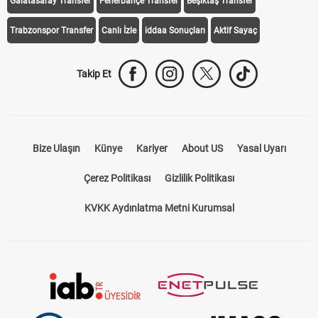
Galatasaray Transfer
Fenerbahçe Transfer
Beşiktaş Transfer
Trabzonspor Transfer
Canlı İzle
iddaa Sonuçları
Aktif Sayaç
Takip Et
Bize Ulaşın
Künye
Kariyer
About US
Yasal Uyarı
Çerez Politikası
Gizlilik Politikası
KVKK Aydınlatma Metni Kurumsal