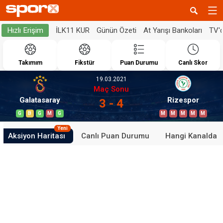
İLK11 KUR
Günün Özeti
At Yarışı Bankoları
TV'
Hızlı Erişim
Takımım
Fikstür
Puan Durumu
Canlı Skor
19.03.2021
Maç Sonu
Galatasaray
Rizespor
3 - 4
G
B
G
M
G
M
M
M
M
M
Yeni
Aksiyon Haritası
Canlı Puan Durumu
Hangi Kanalda