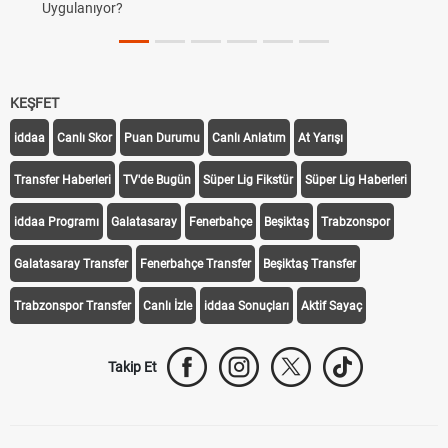
Uygulanıyor?
KEŞFET
iddaa
Canlı Skor
Puan Durumu
Canlı Anlatım
At Yarışı
Transfer Haberleri
TV'de Bugün
Süper Lig Fikstür
Süper Lig Haberleri
iddaa Programı
Galatasaray
Fenerbahçe
Beşiktaş
Trabzonspor
Galatasaray Transfer
Fenerbahçe Transfer
Beşiktaş Transfer
Trabzonspor Transfer
Canlı İzle
iddaa Sonuçları
Aktif Sayaç
Takip Et