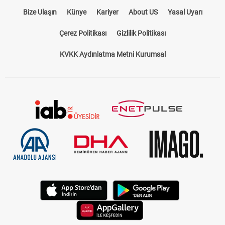
Bize Ulaşın
Künye
Kariyer
About US
Yasal Uyarı
Çerez Politikası
Gizlilik Politikası
KVKK Aydınlatma Metni Kurumsal