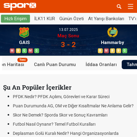
İLK11 KUR
Günün Özeti
At Yarışı Bankoları
TV'
Hızlı Erişim
13.07.2025
Maç Sonu
GAIS
Hammarby
3 - 2
M
B
G
M
G
B
M
B
B
G
Yeni
on Haritası
Canlı Puan Durumu
İddaa Oranları
Tahm
Şu An Popüler İçerikler
PFDK Nedir? PFDK Açılımı, Görevleri ve Karar Süreci
Puan Durumunda AG, OM ve Diğer Kısaltmalar Ne Anlama Gelir?
Skor Ne Demek? Sporda Skor ve Sonuç Kavramları
Futbol Nasıl Oynanır? Temel Futbol Kuralları
Deplasman Golü Kuralı Nedir? Hangi Organizasyonlarda