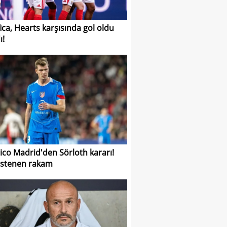
ica, Hearts karşısında gol oldu
ı!
tico Madrid'den Sörloth kararı!
 istenen rakam