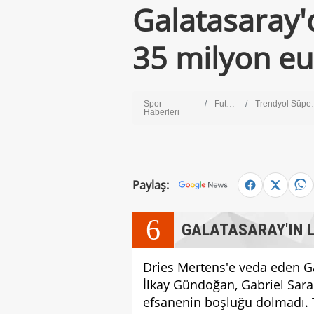
Galatasaray'
35 milyon eu
Spor
Futbol
Trendyol Süper Lig
Haberleri
Paylaş:
6
GALATASARAY'IN L
Dries Mertens'e veda eden Ga
İlkay Gündoğan, Gabriel Sara
efsanenin boşluğu dolmadı. 