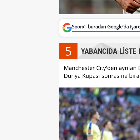
Sporx’i buradan Google’da işaret
5
YABANCIDA LİSTE 
Manchester City'den ayrılan Be
Dünya Kupası sonrasına bırak