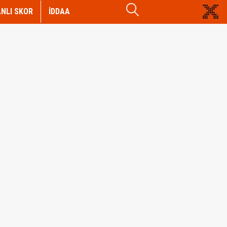
NLI SKOR
İDDAA