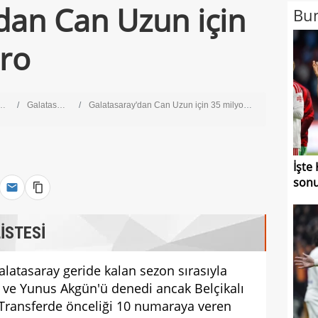
dan Can Uzun için
Bun
ro
Galatasaray
Galatasaray'dan Can Uzun için 35 milyon euro
İşte
sonu
İSTESİ
latasaray geride kalan sezon sırasıyla
 ve Yunus Akgün'ü denedi ancak Belçikalı
Transferde önceliği 10 numaraya veren