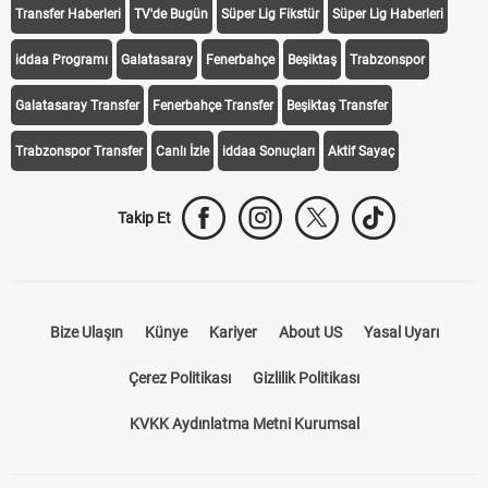
Transfer Haberleri
TV'de Bugün
Süper Lig Fikstür
Süper Lig Haberleri
iddaa Programı
Galatasaray
Fenerbahçe
Beşiktaş
Trabzonspor
Galatasaray Transfer
Fenerbahçe Transfer
Beşiktaş Transfer
Trabzonspor Transfer
Canlı İzle
iddaa Sonuçları
Aktif Sayaç
Takip Et
Bize Ulaşın
Künye
Kariyer
About US
Yasal Uyarı
Çerez Politikası
Gizlilik Politikası
KVKK Aydınlatma Metni Kurumsal