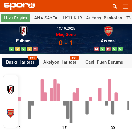
ANA SAYFA
İLK11 KUR
At Yarışı Bankoları
TV
Hızlı Erişim
18.10.2025
Maç Sonu
Fulham
Arsenal
0 - 1
G
B
G
B
M
M
G
M
G
G
Yeni
Yeni
Baskı Haritası
Aksiyon Haritası
Canlı Puan Durumu
0'
15'
30'