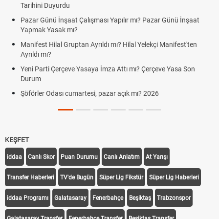
Tarihini Duyurdu
Pazar Günü İnşaat Çalışması Yapılır mı? Pazar Günü İnşaat
Yapmak Yasak mı?
Manifest Hilal Gruptan Ayrıldı mı? Hilal Yelekçi Manifest'ten
Ayrıldı mı?
Yeni Parti Çerçeve Yasaya İmza Attı mı? Çerçeve Yasa Son
Durum
Şöförler Odası cumartesi, pazar açık mı? 2026
KEŞFET
iddaa
Canlı Skor
Puan Durumu
Canlı Anlatım
At Yarışı
Transfer Haberleri
TV'de Bugün
Süper Lig Fikstür
Süper Lig Haberleri
iddaa Programı
Galatasaray
Fenerbahçe
Beşiktaş
Trabzonspor
Galatasaray Transfer
Fenerbahçe Transfer
Beşiktaş Transfer