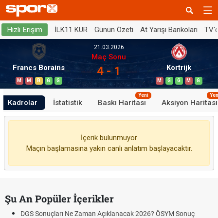
İLK11 KUR
Günün Özeti
At Yarışı Bankoları
TV'
Hızlı Erişim
21.03.2026
Maç Sonu
Francs Borains
Kortrijk
4 - 1
M
M
B
G
G
M
G
G
M
G
Yeni
Yen
Kadrolar
İstatistik
Baskı Haritası
Aksiyon Haritası
İçerik bulunmuyor
Maçın başlamasına yakın canlı anlatım başlayacaktır.
Şu An Popüler İçerikler
DGS Sonuçları Ne Zaman Açıklanacak 2026? ÖSYM Sonuç