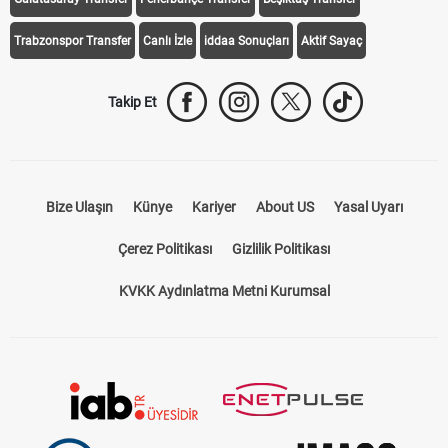
Trabzonspor Transfer
Canlı İzle
iddaa Sonuçları
Aktif Sayaç
Takip Et
Bize Ulaşın
Künye
Kariyer
About US
Yasal Uyarı
Çerez Politikası
Gizlilik Politikası
KVKK Aydınlatma Metni Kurumsal