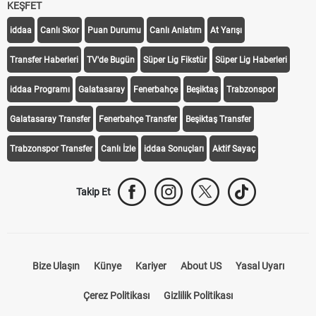
KEŞFET
iddaa
Canlı Skor
Puan Durumu
Canlı Anlatım
At Yarışı
Transfer Haberleri
TV'de Bugün
Süper Lig Fikstür
Süper Lig Haberleri
iddaa Programı
Galatasaray
Fenerbahçe
Beşiktaş
Trabzonspor
Galatasaray Transfer
Fenerbahçe Transfer
Beşiktaş Transfer
Trabzonspor Transfer
Canlı İzle
iddaa Sonuçları
Aktif Sayaç
Takip Et
Bize Ulaşın
Künye
Kariyer
About US
Yasal Uyarı
Çerez Politikası
Gizlilik Politikası