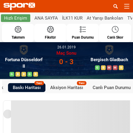
ANA SAYFA
İLK11 KUR
At Yarışı Bankoları
TV
Hızlı Erişim
Takımım
Fikstür
Puan Durumu
Canlı Skor
26.01.2019
Maç Sonu
Fortuna Düsseldorf
Bergisch Gladbach
0 - 3
II
G
B
M
M
B
G
B
B
G
B
Yeni
Yeni
ik
Baskı Haritası
Aksiyon Haritası
Canlı Puan Durumu