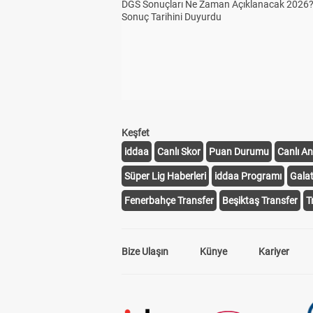
DGS Sonuçları Ne Zaman Açıklanacak 2026
Sonuç Tarihini Duyurdu
Keşfet
iddaa
Canlı Skor
Puan Durumu
Canlı An
Süper Lig Haberleri
iddaa Programı
Gala
Fenerbahçe Transfer
Beşiktaş Transfer
T
Bize Ulaşın
Künye
Kariyer