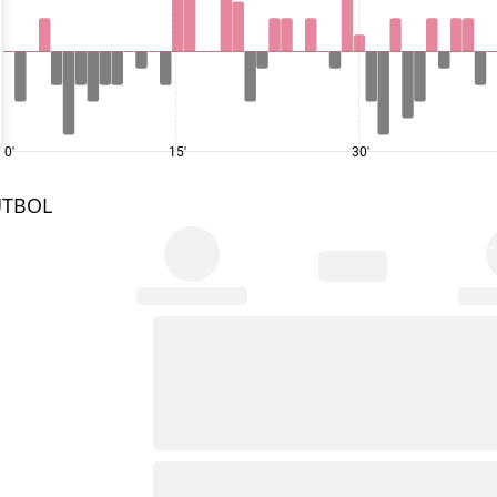
0'
15'
30'
UTBOL