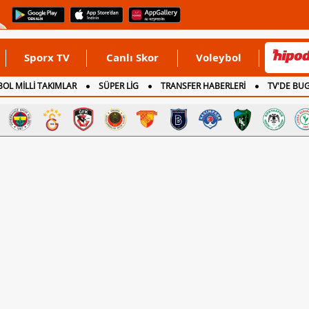
Sporx TV
Canlı Skor
Voleybol
OL MİLLİ TAKIMLAR
SÜPER LİG
TRANSFER HABERLERİ
TV'DE BU