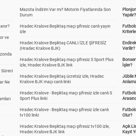
Mazota İndirim Var mı? Motorin Fiyatlarında Son
Plonjon
Durum
Yapılır
anır?
Hradec Kralove Beşiktaş maçı şifresiz canlı yayın
Futbold
izle
Kriterle
or ve
Hradec Kralove Beşiktaş CANLI İZLE ŞİFRESİZ
Endire
(Hradec Kralove BJK)
Verilir?
ezonda
Hradec Kralove Beşiktaş maçı şifresiz S Sport Plus
Bonserv
izle, Hradec Kralove BJK link
İşler?
 Süreci
Hradec Kralove Beşiktaş ücretsiz izle, Hradec
Jübile
Kralove BJK maçı canlı linki
Anlama
ar Ne
Hradec Kralove - Beşiktaş maçı şifresiz izle canlı S
Futbold
Sport Plus linki
Arasınd
amları
Hradec Kralove - Beşiktaş maçı şifresiz izle canlı
Futbol
tv100 linki
Olur?
Hradec Kralove Beşiktaş maçı şifresiz tv100 izle,
Açık L
Hradec Kralove BJK link
Kayıt Y