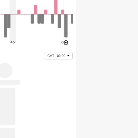
45'
60'
75'
GMT +00:00