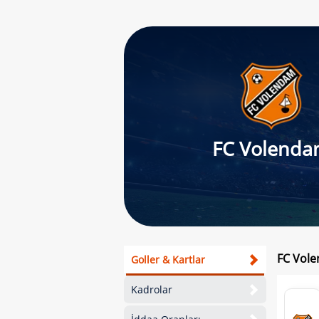
FC Volend
FC Vole
Goller & Kartlar
Kadrolar