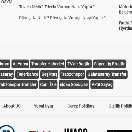
? ÖSYM
Trivela Nedir? Trivela Vuruşu Nasıl Yapılır?
Motorin
Beklene
Röveşata Nedir? Röveşata Vuruşu Nasıl Yapılır?
Fındık 
Fiyatla
latım
At Yarışı
Transfer Haberleri
TV'de Bugün
Süper Lig Fikstür
tasaray
Fenerbahçe
Beşiktaş
Trabzonspor
Galatasaray Transfer
rabzonspor Transfer
Canlı İzle
iddaa Sonuçları
Aktif Sayaç
About US
Yasal Uyarı
Çerez Politikası
Gizlilik Politi