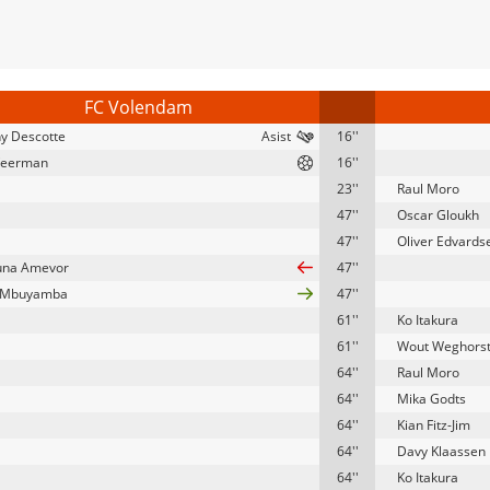
FC Volendam
y Descotte
16''
Veerman
16''
23''
Raul Moro
47''
Oscar Gloukh
47''
Oliver Edvards
na Amevor
47''
r Mbuyamba
47''
61''
Ko Itakura
61''
Wout Weghors
64''
Raul Moro
64''
Mika Godts
64''
Kian Fitz-Jim
64''
Davy Klaassen
64''
Ko Itakura