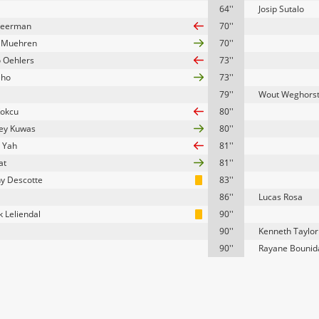
64''
Josip Sutalo
Veerman
70''
 Muehren
70''
o Oehlers
73''
eho
73''
79''
Wout Weghors
okcu
80''
ey Kuwas
80''
 Yah
81''
at
81''
y Descotte
83''
86''
Lucas Rosa
k Leliendal
90''
90''
Kenneth Taylor
90''
Rayane Bounid