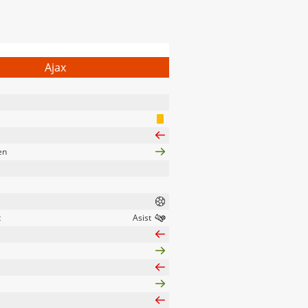
Ajax
en
t