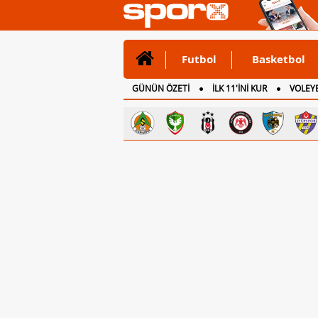
Futbol
Basketbol
GÜNÜN ÖZETİ
İLK 11'İNİ KUR
VOLEYB
CANLI ANLATIM
İNGİLTERE