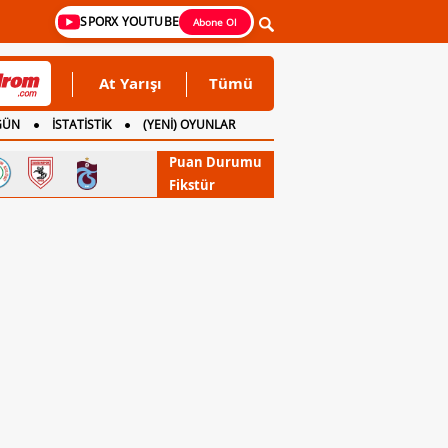
SPORX YOUTUBE
Abone Ol
At Yarışı
Tümü
GÜN
İSTATİSTİK
(YENİ) OYUNLAR
Puan Durumu
Fikstür