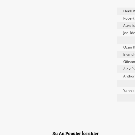
Henk 
Robert
Aureli
Joel Id
Ozan K
Brandl
Gibson
Alex Pl
Anthon
Yannic
Şu An Popüler İçerikler