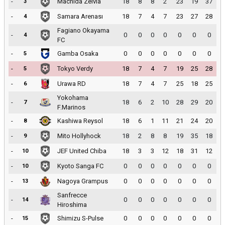
-
Machida Zelvia
18
8
8
2
23
19
37
3
-
Samara Arenası
18
7
4
7
23
27
28
4
Fagiano Okayama
-
0
0
0
0
0
0
0
4
FC
-
Gamba Osaka
0
0
0
0
0
0
0
5
-
Tokyo Verdy
18
7
4
7
19
25
28
5
-
Urawa RD
18
7
4
7
25
18
25
6
Yokohama
-
18
6
2
10
28
29
20
7
F.Marinos
-
Kashiwa Reysol
18
6
1
11
21
24
20
8
-
Mito Hollyhock
18
2
8
8
19
35
18
9
-
JEF United Chiba
18
3
3
12
18
31
12
10
-
Kyoto Sanga FC
0
0
0
0
0
0
0
10
-
Nagoya Grampus
0
0
0
0
0
0
0
13
Sanfrecce
-
0
0
0
0
0
0
0
14
Hiroshima
-
Shimizu S-Pulse
0
0
0
0
0
0
0
15