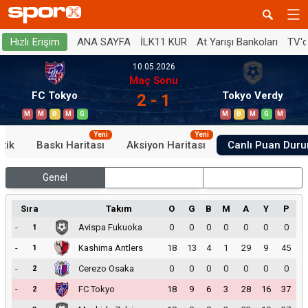
ANA SAYFA
İLK11 KUR
At Yarışı Bankoları
TV'
Hızlı Erişim
10.05.2026
Maç Sonu
FC Tokyo
Tokyo Verdy
2 - 1
M
M
B
M
G
M
B
M
G
M
Yeni
Yeni
stik
Baskı Haritası
Aksiyon Haritası
Canlı Puan Dur
Genel
İç Saha
Dış Saha
Sıra
Takım
O
G
B
M
A
Y
P
-
Avispa Fukuoka
0
0
0
0
0
0
0
1
-
Kashima Antlers
18
13
4
1
29
9
45
1
-
Cerezo Osaka
0
0
0
0
0
0
0
2
-
FC Tokyo
18
9
6
3
28
16
37
2