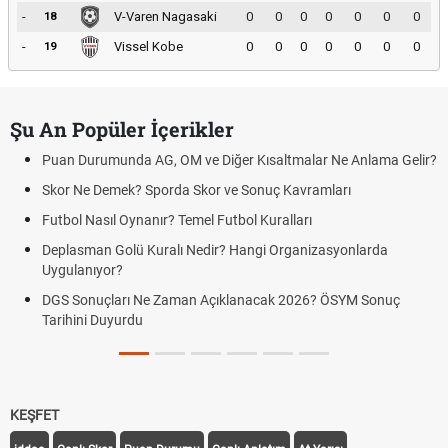
-
V-Varen Nagasaki
0
0
0
0
0
0
0
18
-
Vissel Kobe
0
0
0
0
0
0
0
19
Şu An Popüler İçerikler
Puan Durumunda AG, OM ve Diğer Kısaltmalar Ne Anlama Gelir?
Skor Ne Demek? Sporda Skor ve Sonuç Kavramları
Futbol Nasıl Oynanır? Temel Futbol Kuralları
Deplasman Golü Kuralı Nedir? Hangi Organizasyonlarda
Uygulanıyor?
DGS Sonuçları Ne Zaman Açıklanacak 2026? ÖSYM Sonuç
Tarihini Duyurdu
KEŞFET