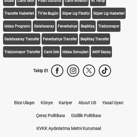
iddaa
Canlı Skor
Puan Durumu
Canlı Anlatım
At Yarışı
Transfer Haberleri
TV'de Bugün
Süper Lig Fikstür
Süper Lig Haberleri
iddaa Programı
Galatasaray
Fenerbahçe
Beşiktaş
Trabzonspor
Galatasaray Transfer
Fenerbahçe Transfer
Beşiktaş Transfer
Trabzonspor Transfer
Canlı İzle
iddaa Sonuçları
Aktif Sayaç
Takip Et
Bize Ulaşın
Künye
Kariyer
About US
Yasal Uyarı
Çerez Politikası
Gizlilik Politikası
KVKK Aydınlatma Metni Kurumsal