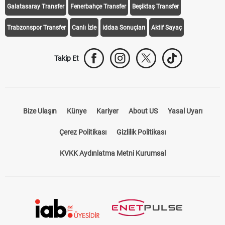
Galatasaray Transfer
Fenerbahçe Transfer
Beşiktaş Transfer
Trabzonspor Transfer
Canlı İzle
iddaa Sonuçları
Aktif Sayaç
Takip Et
Bize Ulaşın
Künye
Kariyer
About US
Yasal Uyarı
Çerez Politikası
Gizlilik Politikası
KVKK Aydınlatma Metni Kurumsal