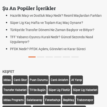
Şu An Popüler İçerikler
Hazırlık Maçı ve Dostluk Maçı Nedir? Resmî Maçlardan Farkları
Süper Lig Kaç Hafta ve Toplam Kaç Maç Oynanır?
Türkiye'de Transfer Dönemi Ne Zaman Başlıyor ve Bitiyor?
TFF Yabancı Oyuncu Kuralı Nedir? Güncel Sezonda Nasıl
Uygulanıyor?
PFDK Nedir? PFDK Açılımı, Görevleri ve Karar Süreci
KEŞFET
iddaa
Canlı Skor
Puan Durumu
Canlı Anlatım
At Yarışı
Transfer Haberleri
TV'de Bugün
Süper Lig Fikstür
Süper Lig Haberleri
iddaa Programı
Galatasaray
Fenerbahçe
Beşiktaş
Trabzonspor