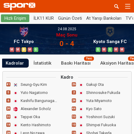
İLK11 KUR
Günün Özeti
At Yarışı Bankoları
TV'
Hızlı Erişim
24.08.2025
Maç Sonu
FC Tokyo
Kyoto Sanga FC
0 - 4
M
M
B
M
G
G
M
G
M
M
Yeni
Ye
Kadrolar
İstatistik
Baskı Haritası
Aksiyon Haritas
Kadro
Seung-Gyu Kim
Gakuji Ota
81
26
Yuto Nagatomo
Shinnosuke Fukuda
5
2
Kashifu Bangunagande
Yuta Miyamoto
6
24
Alexander Scholz
Kyo Sato
24
44
Teppei Oka
Yoshinori Suzuki
30
50
Kento Hashimoto
Shimpei Fukuoka
18
10
Leon Nozawa
Shohei Takeda
28
16