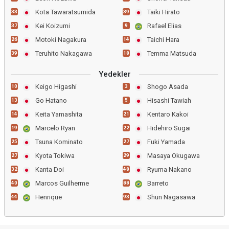
Kota Tawaratsumida
Taiki Hirato
33
39
Kei Koizumi
Rafael Elias
37
9
Motoki Nagakura
Taichi Hara
26
14
Teruhito Nakagawa
Temma Matsuda
39
18
Yedekler
Keigo Higashi
Shogo Asada
10
3
Go Hatano
Hisashi Tawiah
13
5
Keita Yamashita
Kentaro Kakoi
14
21
Marcelo Ryan
Hidehiro Sugai
19
22
Tsuna Kominato
Fuki Yamada
25
27
Kyota Tokiwa
Masaya Okugawa
27
29
Kanta Doi
Ryuma Nakano
32
48
Marcos Guilherme
Barreto
40
88
Henrique
Shun Nagasawa
44
93