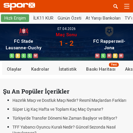
İLK11 KUR
Günün Özeti
At Yarışı Bankoları
TV'
Hızlı Erişim
07.04.2026
Maç Sonu
FC Stade
FC Rapperswil-
1 - 2
Lausanne-Ouchy
Jona
G
B
G
G
M
M
G
M
B
M
Yeni
Olaylar
Kadrolar
İstatistik
Baskı Haritası
Aks
Şu An Popüler İçerikler
Hazırlık Maçı ve Dostluk Maçı Nedir? Resmî Maçlardan Farkları
Süper Lig Kaç Hafta ve Toplam Kaç Maç Oynanır?
Türkiye'de Transfer Dönemi Ne Zaman Başlıyor ve Bitiyor?
TFF Yabancı Oyuncu Kuralı Nedir? Güncel Sezonda Nasıl