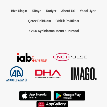
Bize Ulaşın
Künye
Kariyer
About US
Yasal Uyarı
Çerez Politikası
Gizlilik Politikası
KVKK Aydınlatma Metni Kurumsal