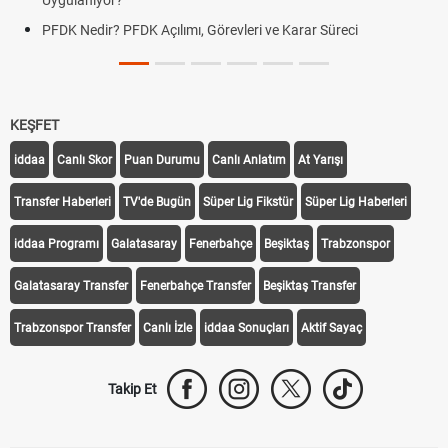
Uygulanıyor?
PFDK Nedir? PFDK Açılımı, Görevleri ve Karar Süreci
KEŞFET
iddaa
Canlı Skor
Puan Durumu
Canlı Anlatım
At Yarışı
Transfer Haberleri
TV'de Bugün
Süper Lig Fikstür
Süper Lig Haberleri
iddaa Programı
Galatasaray
Fenerbahçe
Beşiktaş
Trabzonspor
Galatasaray Transfer
Fenerbahçe Transfer
Beşiktaş Transfer
Trabzonspor Transfer
Canlı İzle
iddaa Sonuçları
Aktif Sayaç
Takip Et