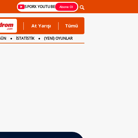
SPORX YOUTUBE
Abone Ol
At Yarışı
Tümü
GÜN
İSTATİSTİK
(YENİ) OYUNLAR