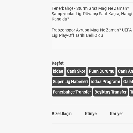
Fenerbahçe - Sturm Graz Maçı Ne Zaman?
Şampiyonlar Ligi Rövanşı Saat Kaçta, Hangi
Kanalda?
Trabzonspor Avrupa Maçı Ne Zaman? UEFA
Ligi Play-Off Tarihi Belli Oldu
Keşfet
iddaa
Canlı Skor
Puan Durumu
Canlı An
Süper Lig Haberleri
iddaa Programı
Gala
Fenerbahçe Transfer
Beşiktaş Transfer
T
Bize Ulaşın
Künye
Kariyer