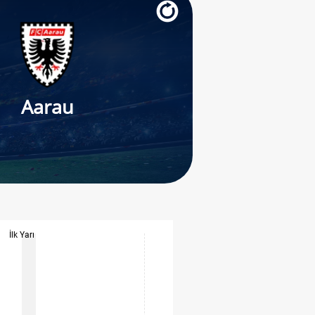
Aarau
İlk Yarı