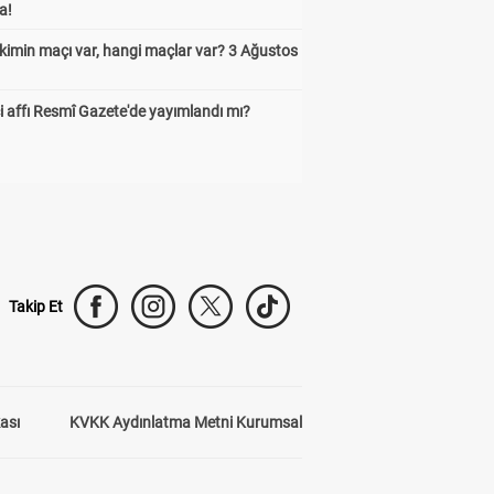
a!
kimin maçı var, hangi maçlar var? 3 Ağustos
 affı Resmî Gazete'de yayımlandı mı?
Takip Et
kası
KVKK Aydınlatma Metni Kurumsal