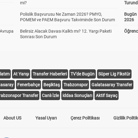
mi?
Turund
Polislik Başvurusu Ne Zaman 2026? PMYO,
Bugün 
POMEM ve PAEM Başvuru Takviminde Son Durum
2026
 Avrupa
Belirsiz Alacak Davası Kalktı mı? 12. Yargı Paketi
Öğrenci
Sonrası Son Durum
latım
At Yarışı
Transfer Haberleri
TV'de Bugün
Süper Lig Fikstür
tasaray
Fenerbahçe
Beşiktaş
Trabzonspor
Galatasaray Transfer
rabzonspor Transfer
Canlı İzle
iddaa Sonuçları
Aktif Sayaç
About US
Yasal Uyarı
Çerez Politikası
Gizlilik Politi