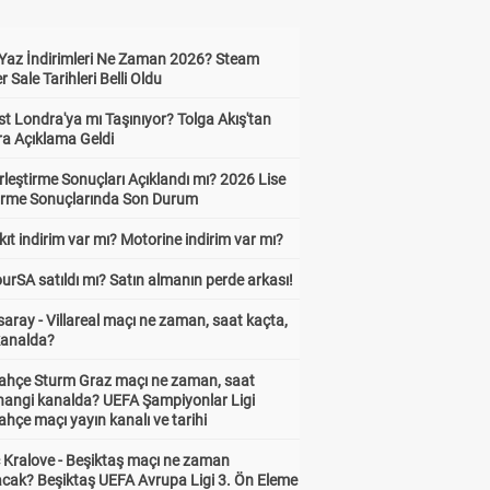
Yaz İndirimleri Ne Zaman 2026? Steam
Sale Tarihleri Belli Oldu
t Londra'ya mı Taşınıyor? Tolga Akış'tan
ra Açıklama Geldi
leştirme Sonuçları Açıklandı mı? 2026 Lise
tirme Sonuçlarında Son Durum
ıt indirim var mı? Motorine indirim var mı?
urSA satıldı mı? Satın almanın perde arkası!
aray - Villareal maçı ne zaman, saat kaçta,
kanalda?
ahçe Sturm Graz maçı ne zaman, saat
 hangi kanalda? UEFA Şampiyonlar Ligi
hçe maçı yayın kanalı ve tarihi
 Kralove - Beşiktaş maçı ne zaman
cak? Beşiktaş UEFA Avrupa Ligi 3. Ön Eleme