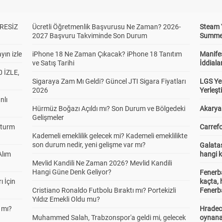
RESİZ
Ücretli Öğretmenlik Başvurusu Ne Zaman? 2026-
Steam 
2027 Başvuru Takviminde Son Durum
Summer 
yın izle
iPhone 18 Ne Zaman Çıkacak? iPhone 18 Tanıtım
Manifes
ve Satış Tarihi
İddiala
 İZLE,
Sigaraya Zam Mı Geldi? Güncel JTI Sigara Fiyatları
LGS Yer
2026
Yerleş
nlı
Hürmüz Boğazı Açıldı mı? Son Durum ve Bölgedeki
Akaryak
Gelişmeler
Sturm
Carrefo
Kademeli emeklilik gelecek mi? Kademeli emeklilikte
son durum nedir, yeni gelişme var mı?
Galatas
Alım
hangi 
Mevlid Kandili Ne Zaman 2026? Mevlid Kandili
Hangi Güne Denk Geliyor?
Fenerb
ı İçin
kaçta,
Cristiano Ronaldo Futbolu Bıraktı mı? Portekizli
Fenerba
Yıldız Emekli Oldu mu?
 mı?
Hradec
Muhammed Salah, Trabzonspor'a geldi mi, gelecek
oynana