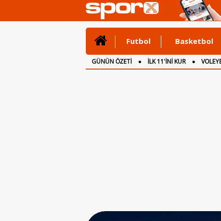
Futbol
Basketbol
GÜNÜN ÖZETİ
İLK 11'İNİ KUR
VOLEYB
CANLI ANLATIM
İNGİLTERE