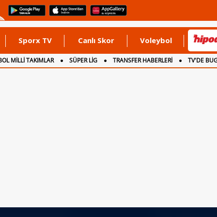
Sporx TV
Canlı Skor
Voleybol
OL MİLLİ TAKIMLAR
SÜPER LİG
TRANSFER HABERLERİ
TV'DE BU