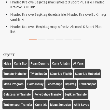
Hradec Kralove Beşiktaş maçı şifresiz S Sport Plus izle, Hradec
Kralove BJK link
Hradec Kralove Beşiktaş ücretsiz izle, Hradec Kralove BJK maçı
canlı linki
Hradec Kralove - Beşiktaş maçı şifresiz izle canlı S Sport Plus
linki
KEŞFET
iddaa
Canlı Skor
Puan Durumu
Canlı Anlatım
At Yarışı
Transfer Haberleri
TV'de Bugün
Süper Lig Fikstür
Süper Lig Haberleri
iddaa Programı
Galatasaray
Fenerbahçe
Beşiktaş
Trabzonspor
Galatasaray Transfer
Fenerbahçe Transfer
Beşiktaş Transfer
Trabzonspor Transfer
Canlı İzle
iddaa Sonuçları
Aktif Sayaç