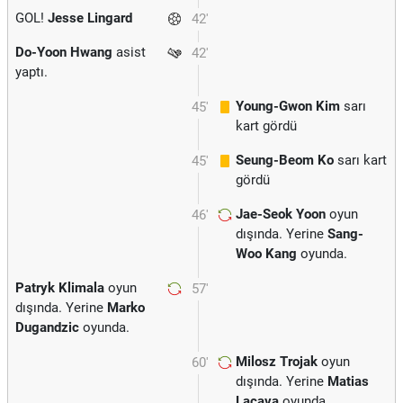
GOL!
Jesse Lingard
42'
Do-Yoon Hwang
asist
42'
yaptı.
Young-Gwon Kim
sarı
45'
kart gördü
Seung-Beom Ko
sarı kart
45'
gördü
Jae-Seok Yoon
oyun
46'
dışında. Yerine
Sang-
Woo Kang
oyunda.
Patryk Klimala
oyun
57'
dışında. Yerine
Marko
Dugandzic
oyunda.
Milosz Trojak
oyun
60'
dışında. Yerine
Matias
Lacava
oyunda.