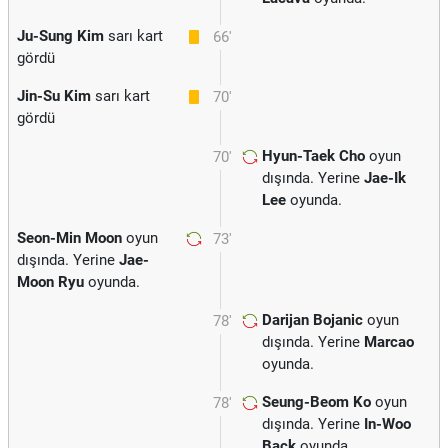
Ju-Sung Kim
sarı kart
66'
gördü
Jin-Su Kim
sarı kart
70'
gördü
Hyun-Taek Cho
oyun
70'
dışında. Yerine
Jae-Ik
Lee
oyunda.
Seon-Min Moon
oyun
73'
dışında. Yerine
Jae-
Moon Ryu
oyunda.
Darijan Bojanic
oyun
78'
dışında. Yerine
Marcao
oyunda.
Seung-Beom Ko
oyun
78'
dışında. Yerine
In-Woo
Back
oyunda.