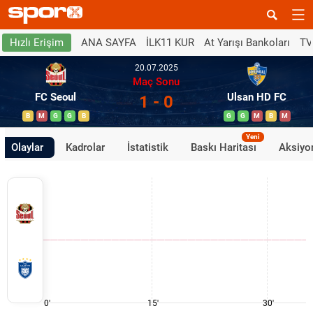
ANA SAYFA
İLK11 KUR
At Yarışı Bankoları
TV
Hızlı Erişim
20.07.2025
Maç Sonu
FC Seoul
Ulsan HD FC
1 - 0
B
M
G
G
B
G
G
M
B
M
Yeni
Olaylar
Kadrolar
İstatistik
Baskı Haritası
Aksiyon
0'
15'
30'