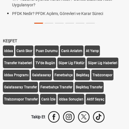
Uygulanıyor?
PFDK Nedir? PFDK Açılımı, Görevleri ve Karar Süreci
KEŞFET
iddaa
Canlı Skor
Puan Durumu
Canlı Anlatım
At Yarışı
Transfer Haberleri
TV'de Bugün
Süper Lig Fikstür
Süper Lig Haberleri
iddaa Programı
Galatasaray
Fenerbahçe
Beşiktaş
Trabzonspor
Galatasaray Transfer
Fenerbahçe Transfer
Beşiktaş Transfer
Trabzonspor Transfer
Canlı İzle
iddaa Sonuçları
Aktif Sayaç
Takip Et