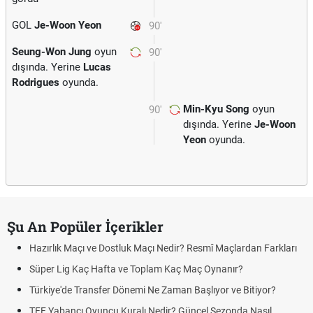
GOL
Je-Woon Yeon
90'
Seung-Won Jung
oyun
90'
dışında. Yerine
Lucas
Rodrigues
oyunda.
Min-Kyu Song
oyun
90'
dışında. Yerine
Je-Woon
Yeon
oyunda.
Şu An Popüler İçerikler
Hazırlık Maçı ve Dostluk Maçı Nedir? Resmî Maçlardan Farkları
Süper Lig Kaç Hafta ve Toplam Kaç Maç Oynanır?
Türkiye'de Transfer Dönemi Ne Zaman Başlıyor ve Bitiyor?
TFF Yabancı Oyuncu Kuralı Nedir? Güncel Sezonda Nasıl