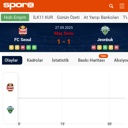
İLK11 KUR
Günün Özeti
At Yarışı Bankoları
TV
Hızlı Erişim
27.09.2025
Maç Sonu
FC Seoul
Jeonbuk
1 - 1
B
B
M
G
G
M
B
G
B
M
Yeni
Olaylar
Kadrolar
İstatistik
Baskı Haritası
Aksiyon
0'
15'
30'