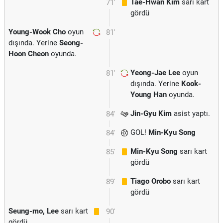
Tae-Hwan Kim
sarı kart
71'
gördü
Young-Wook Cho
oyun
81'
dışında. Yerine
Seong-
Hoon Cheon
oyunda.
Yeong-Jae Lee
oyun
81'
dışında. Yerine
Kook-
Young Han
oyunda.
Jin-Gyu Kim
asist yaptı.
84'
GOL!
Min-Kyu Song
84'
Min-Kyu Song
sarı kart
85'
gördü
Tiago Orobo
sarı kart
89'
gördü
Seung-mo, Lee
sarı kart
90'
gördü