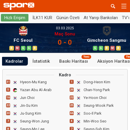
İLK11 KUR
Günün Özeti
At Yarışı Bankoları
TV'
Hızlı Erişim
03.03.2025
Maç Sonu
FC Seoul
Gimcheon Sangmu
0 - 0
B
M
G
G
B
G
G
B
M
B
Yeni
Ye
Kadrolar
İstatistik
Baskı Haritası
Aksiyon Haritas
Kadro
Hyeon-Mu Kang
Dong-Heon Kim
31
1
Yazan Abu Al-Arab
Chan-Yong Park
5
20
Jun Choi
Ye-Hoon Choi
16
22
Jin-Su Kim
Seung-Wook Park
22
25
Ju-Sung Kim
Soo-Il Park
30
66
Seung-Won Jung
Min-Woo Seo
7
4
Seung-Mo Lee
Seung-Sub Kim
8
7