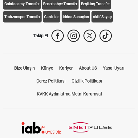
Galatasaray Transfer
Fenerbahçe Transfer
Beşiktaş Transfer
Trabzonspor Transfer
Canlı İzle
iddaa Sonuçları
Aktif Sayaç
Takip Et
Bize Ulaşın
Künye
Kariyer
About US
Yasal Uyarı
Çerez Politikası
Gizlilik Politikası
KVKK Aydınlatma Metni Kurumsal