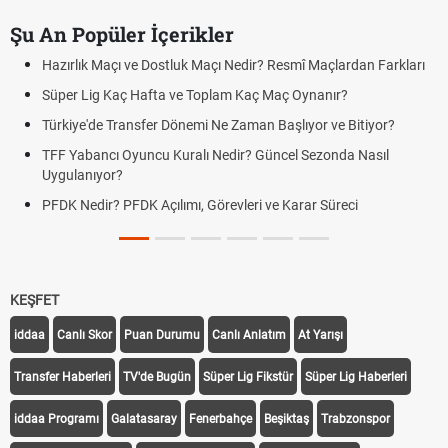
Şu An Popüler İçerikler
Hazırlık Maçı ve Dostluk Maçı Nedir? Resmî Maçlardan Farkları
Süper Lig Kaç Hafta ve Toplam Kaç Maç Oynanır?
Türkiye'de Transfer Dönemi Ne Zaman Başlıyor ve Bitiyor?
TFF Yabancı Oyuncu Kuralı Nedir? Güncel Sezonda Nasıl
Uygulanıyor?
PFDK Nedir? PFDK Açılımı, Görevleri ve Karar Süreci
KEŞFET
iddaa
Canlı Skor
Puan Durumu
Canlı Anlatım
At Yarışı
Transfer Haberleri
TV'de Bugün
Süper Lig Fikstür
Süper Lig Haberleri
iddaa Programı
Galatasaray
Fenerbahçe
Beşiktaş
Trabzonspor