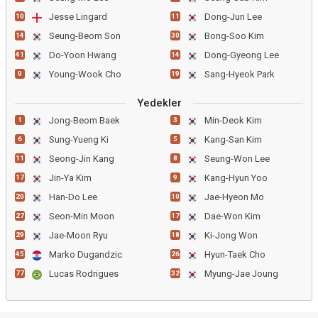
Jesse Lingard
Dong-Jun Lee
10
11
Seung-Beom Son
Bong-Soo Kim
14
30
Do-Yoon Hwang
Dong-Gyeong Lee
41
14
Young-Wook Cho
Sang-Hyeok Park
9
19
Yedekler
Jong-Beom Baek
Min-Deok Kim
1
3
Sung-Yueng Ki
Kang-San Kim
6
5
Seong-Jin Kang
Seung-Won Lee
11
8
Jin-Ya Kim
Kang-Hyun Yoo
17
9
Han-Do Lee
Jae-Hyeon Mo
20
10
Seon-Min Moon
Dae-Won Kim
27
17
Jae-Moon Ryu
Ki-Jong Won
29
18
Marko Dugandzic
Hyun-Taek Cho
45
26
Lucas Rodrigues
Myung-Jae Joung
77
32