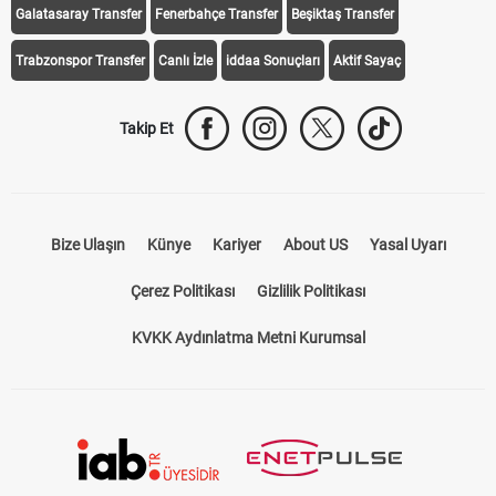
Galatasaray Transfer
Fenerbahçe Transfer
Beşiktaş Transfer
Trabzonspor Transfer
Canlı İzle
iddaa Sonuçları
Aktif Sayaç
Takip Et
Bize Ulaşın
Künye
Kariyer
About US
Yasal Uyarı
Çerez Politikası
Gizlilik Politikası
KVKK Aydınlatma Metni Kurumsal