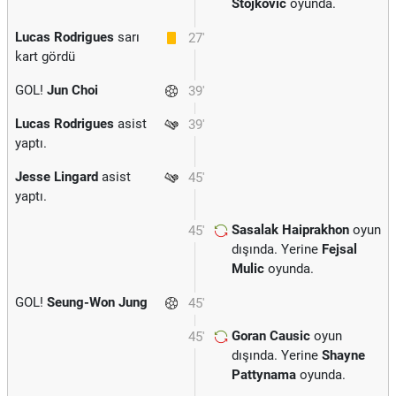
Stojkovic
oyunda.
Lucas Rodrigues
sarı
27'
kart gördü
GOL!
Jun Choi
39'
Lucas Rodrigues
asist
39'
yaptı.
Jesse Lingard
asist
45'
yaptı.
Sasalak Haiprakhon
oyun
45'
dışında. Yerine
Fejsal
Mulic
oyunda.
GOL!
Seung-Won Jung
45'
Goran Causic
oyun
45'
dışında. Yerine
Shayne
Pattynama
oyunda.