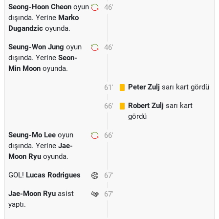
Seong-Hoon Cheon
oyun
46'
dışında. Yerine
Marko
Dugandzic
oyunda.
Seung-Won Jung
oyun
46'
dışında. Yerine
Seon-
Min Moon
oyunda.
Peter Zulj
sarı kart gördü
61'
Robert Zulj
sarı kart
66'
gördü
Seung-Mo Lee
oyun
66'
dışında. Yerine
Jae-
Moon Ryu
oyunda.
GOL!
Lucas Rodrigues
67'
Jae-Moon Ryu
asist
67'
yaptı.