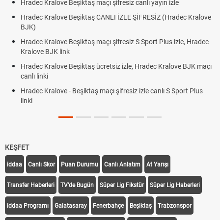
Hradec Kralove Beşiktaş maçı şifresiz canlı yayın izle
Hradec Kralove Beşiktaş CANLI İZLE ŞİFRESİZ (Hradec Kralove
BJK)
Hradec Kralove Beşiktaş maçı şifresiz S Sport Plus izle, Hradec
Kralove BJK link
Hradec Kralove Beşiktaş ücretsiz izle, Hradec Kralove BJK maçı
canlı linki
Hradec Kralove - Beşiktaş maçı şifresiz izle canlı S Sport Plus
linki
KEŞFET
iddaa
Canlı Skor
Puan Durumu
Canlı Anlatım
At Yarışı
Transfer Haberleri
TV'de Bugün
Süper Lig Fikstür
Süper Lig Haberleri
iddaa Programı
Galatasaray
Fenerbahçe
Beşiktaş
Trabzonspor