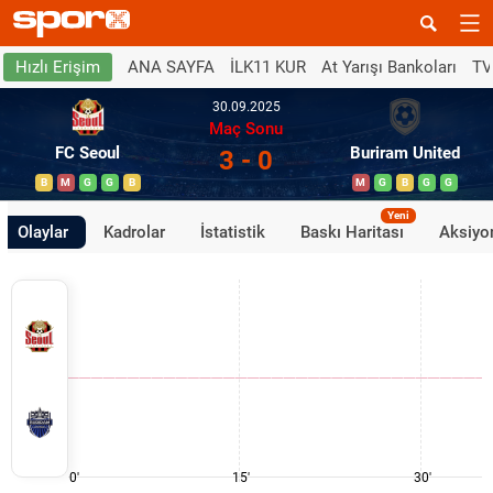
ANA SAYFA
İLK11 KUR
At Yarışı Bankoları
TV
Hızlı Erişim
30.09.2025
Maç Sonu
FC Seoul
Buriram United
3 - 0
B
M
G
G
B
M
G
B
G
G
Yeni
Olaylar
Kadrolar
İstatistik
Baskı Haritası
Aksiyon
0'
15'
30'