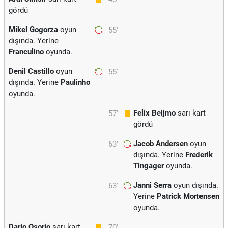
gördü
Mikel Gogorza
oyun
55'
dışında. Yerine
Franculino
oyunda.
Denil Castillo
oyun
55'
dışında. Yerine
Paulinho
oyunda.
Felix Beijmo
sarı kart
57'
gördü
Jacob Andersen
oyun
63'
dışında. Yerine
Frederik
Tingager
oyunda.
Janni Serra
oyun dışında.
63'
Yerine
Patrick Mortensen
oyunda.
Dario Osorio
sarı kart
70'