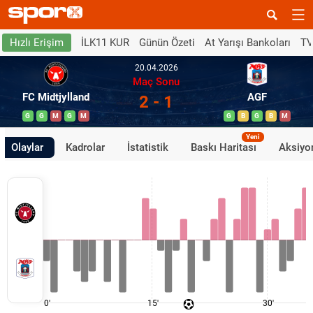
İLK11 KUR
Günün Özeti
At Yarışı Bankoları
TV
Hızlı Erişim
20.04.2026
Maç Sonu
FC Midtjylland
AGF
2 - 1
G
G
M
G
M
G
B
G
B
M
Yeni
Olaylar
Kadrolar
İstatistik
Baskı Haritası
Aksiyon
0'
15'
30'