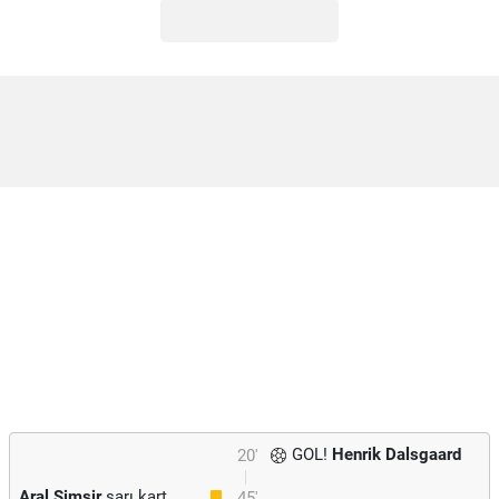
GOL!
Henrik Dalsgaard
20'
Aral Simsir
sarı kart
45'