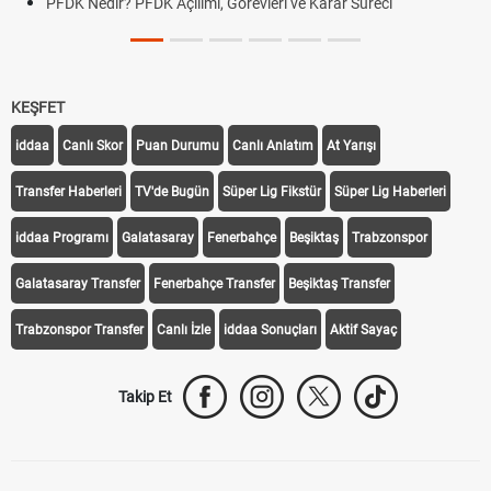
PFDK Nedir? PFDK Açılımı, Görevleri ve Karar Süreci
KEŞFET
iddaa
Canlı Skor
Puan Durumu
Canlı Anlatım
At Yarışı
Transfer Haberleri
TV'de Bugün
Süper Lig Fikstür
Süper Lig Haberleri
iddaa Programı
Galatasaray
Fenerbahçe
Beşiktaş
Trabzonspor
Galatasaray Transfer
Fenerbahçe Transfer
Beşiktaş Transfer
Trabzonspor Transfer
Canlı İzle
iddaa Sonuçları
Aktif Sayaç
Takip Et