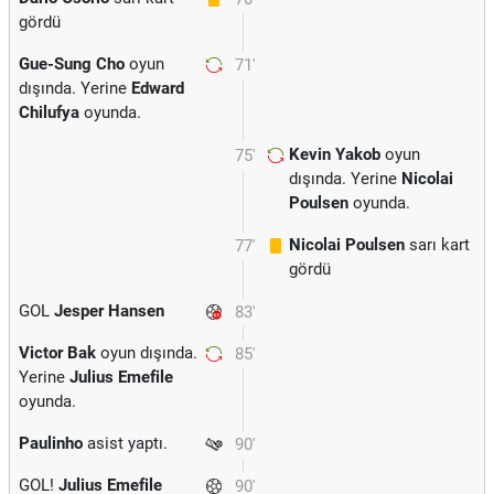
gördü
Gue-Sung Cho
oyun
71'
dışında. Yerine
Edward
Chilufya
oyunda.
Kevin Yakob
oyun
75'
dışında. Yerine
Nicolai
Poulsen
oyunda.
Nicolai Poulsen
sarı kart
77'
gördü
GOL
Jesper Hansen
83'
Victor Bak
oyun dışında.
85'
Yerine
Julius Emefile
oyunda.
Paulinho
asist yaptı.
90'
GOL!
Julius Emefile
90'