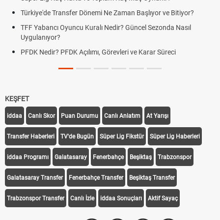
Türkiye'de Transfer Dönemi Ne Zaman Başlıyor ve Bitiyor?
TFF Yabancı Oyuncu Kuralı Nedir? Güncel Sezonda Nasıl
Uygulanıyor?
PFDK Nedir? PFDK Açılımı, Görevleri ve Karar Süreci
KEŞFET
iddaa
Canlı Skor
Puan Durumu
Canlı Anlatım
At Yarışı
Transfer Haberleri
TV'de Bugün
Süper Lig Fikstür
Süper Lig Haberleri
iddaa Programı
Galatasaray
Fenerbahçe
Beşiktaş
Trabzonspor
Galatasaray Transfer
Fenerbahçe Transfer
Beşiktaş Transfer
Trabzonspor Transfer
Canlı İzle
iddaa Sonuçları
Aktif Sayaç