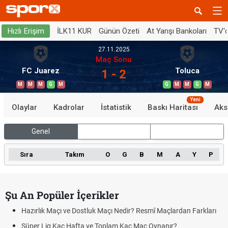
İLK11 KUR
Günün Özeti
At Yarışı Bankoları
TV'
Hızlı Erişim
27.11.2025
Maç Sonu
FC Juarez
Toluca
1 - 2
M
M
M
G
M
G
M
M
G
M
Yeni
Olaylar
Kadrolar
İstatistik
Baskı Haritası
Aks
Genel
İç Saha
Dış Saha
Sıra
Takım
O
G
B
M
A
Y
P
Şu An Popüler İçerikler
Hazırlık Maçı ve Dostluk Maçı Nedir? Resmî Maçlardan Farkları
Süper Lig Kaç Hafta ve Toplam Kaç Maç Oynanır?