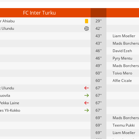
FC Inter Turku
r Ahiabu
29''
t Ulundu
42''
43''
Liam Moeller
43''
Mads Borchers
46''
David Ezeh
46''
Pyry Mentu
49''
Mads Borchers
60''
Toivo Mero
60''
Alfie Cicale
t Ulundu
67''
uovila
67''
Pekka Laine
67''
es Yli-Kokko
67''
69''
Mads Borchers
69''
Teemu Pukki
69''
Liam Moeller