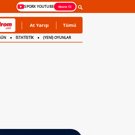
SPORX YOUTUBE
Abone Ol
At Yarışı
Tümü
GÜN
İSTATİSTİK
(YENİ) OYUNLAR