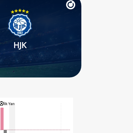
HJK
İlk Yarı