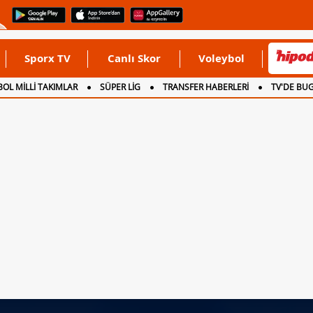
Sporx TV
Canlı Skor
Voleybol
OL MİLLİ TAKIMLAR
SÜPER LİG
TRANSFER HABERLERİ
TV'DE BU