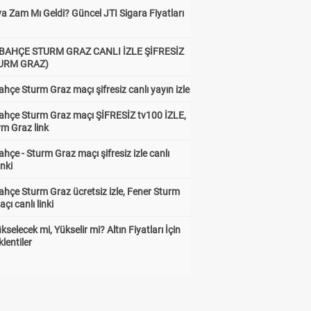
a Zam Mı Geldi? Güncel JTI Sigara Fiyatları
BAHÇE STURM GRAZ CANLI İZLE ŞİFRESİZ
TURM GRAZ)
hçe Sturm Graz maçı şifresiz canlı yayın izle
ahçe Sturm Graz maçı ŞİFRESİZ tv100 İZLE,
rm Graz link
hçe - Sturm Graz maçı şifresiz izle canlı
inki
hçe Sturm Graz ücretsiz izle, Fener Sturm
çı canlı linki
ükselecek mi, Yükselir mi? Altın Fiyatları İçin
lentiler