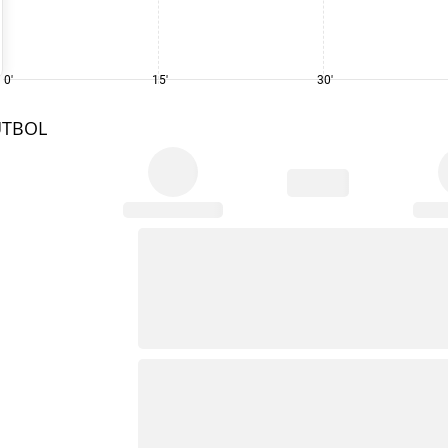
0'
15'
30'
UTBOL