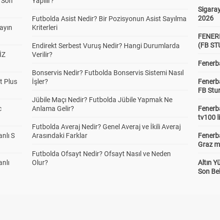
a Son
Yapılır?
Sigaray
2026
Futbolda Asist Nedir? Bir Pozisyonun Asist Sayılma
yayın
Kriterleri
FENER
(FB S
Endirekt Serbest Vuruş Nedir? Hangi Durumlarda
İZ
Verilir?
Fenerba
Bonservis Nedir? Futbolda Bonservis Sistemi Nasıl
t Plus
İşler?
Fenerb
FB Stu
Jübile Maçı Nedir? Futbolda Jübile Yapmak Ne
c
Anlama Gelir?
Fenerba
tv100 l
Futbolda Averaj Nedir? Genel Averaj ve İkili Averaj
anlı S
Arasındaki Farklar
Fenerba
Graz ma
Futbolda Ofsayt Nedir? Ofsayt Nasıl ve Neden
anlı
Olur?
Altın Y
Son Bek