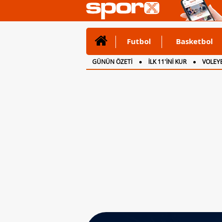
Futbol
Basketbol
GÜNÜN ÖZETİ
İLK 11'İNİ KUR
VOLEYB
CANLI ANLATIM
İNGİLTERE