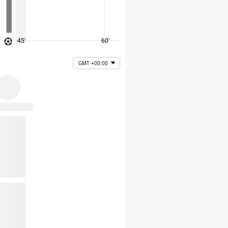
45'
60'
75'
GMT +00:00