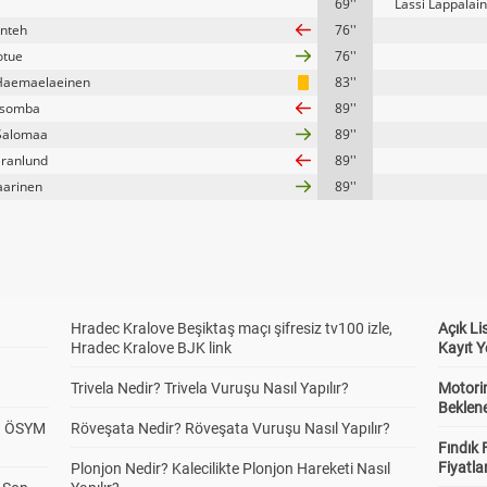
69''
Lassi Lappalai
onteh
76''
otue
76''
Haemaelaeinen
83''
ssomba
89''
Salomaa
89''
Granlund
89''
aarinen
89''
Hradec Kralove Beşiktaş maçı şifresiz tv100 izle,
Açık L
Hradec Kralove BJK link
Kayıt Y
Trivela Nedir? Trivela Vuruşu Nasıl Yapılır?
Motorin
Beklene
? ÖSYM
Röveşata Nedir? Röveşata Vuruşu Nasıl Yapılır?
Fındık 
Fiyatla
Plonjon Nedir? Kalecilikte Plonjon Hareketi Nasıl