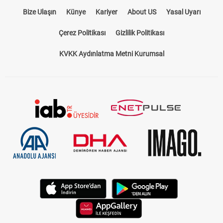
Bize Ulaşın
Künye
Kariyer
About US
Yasal Uyarı
Çerez Politikası
Gizlilik Politikası
KVKK Aydınlatma Metni Kurumsal