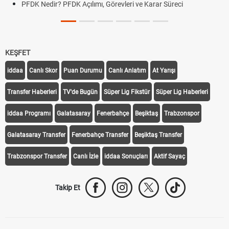
PFDK Nedir? PFDK Açılımı, Görevleri ve Karar Süreci
KEŞFET
iddaa
Canlı Skor
Puan Durumu
Canlı Anlatım
At Yarışı
Transfer Haberleri
TV'de Bugün
Süper Lig Fikstür
Süper Lig Haberleri
iddaa Programı
Galatasaray
Fenerbahçe
Beşiktaş
Trabzonspor
Galatasaray Transfer
Fenerbahçe Transfer
Beşiktaş Transfer
Trabzonspor Transfer
Canlı İzle
iddaa Sonuçları
Aktif Sayaç
Takip Et