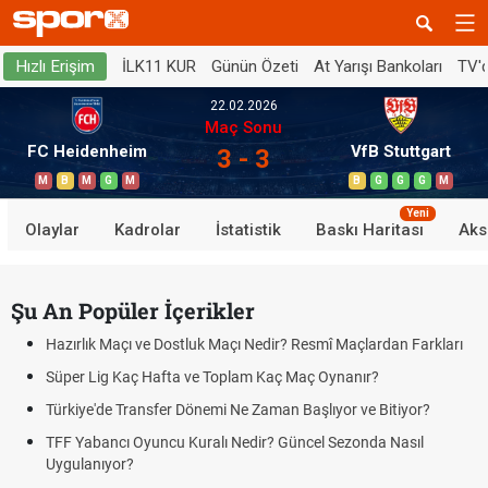
İLK11 KUR
Günün Özeti
At Yarışı Bankoları
TV'
Hızlı Erişim
22.02.2026
Maç Sonu
FC Heidenheim
VfB Stuttgart
3 - 3
M
B
M
G
M
B
G
G
G
M
Yeni
Olaylar
Kadrolar
İstatistik
Baskı Haritası
Aks
Şu An Popüler İçerikler
Hazırlık Maçı ve Dostluk Maçı Nedir? Resmî Maçlardan Farkları
Süper Lig Kaç Hafta ve Toplam Kaç Maç Oynanır?
Türkiye'de Transfer Dönemi Ne Zaman Başlıyor ve Bitiyor?
TFF Yabancı Oyuncu Kuralı Nedir? Güncel Sezonda Nasıl
Uygulanıyor?