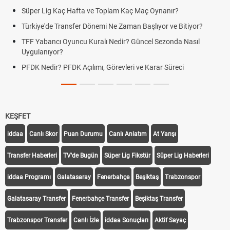
Süper Lig Kaç Hafta ve Toplam Kaç Maç Oynanır?
Türkiye'de Transfer Dönemi Ne Zaman Başlıyor ve Bitiyor?
TFF Yabancı Oyuncu Kuralı Nedir? Güncel Sezonda Nasıl
Uygulanıyor?
PFDK Nedir? PFDK Açılımı, Görevleri ve Karar Süreci
KEŞFET
iddaa
Canlı Skor
Puan Durumu
Canlı Anlatım
At Yarışı
Transfer Haberleri
TV'de Bugün
Süper Lig Fikstür
Süper Lig Haberleri
iddaa Programı
Galatasaray
Fenerbahçe
Beşiktaş
Trabzonspor
Galatasaray Transfer
Fenerbahçe Transfer
Beşiktaş Transfer
Trabzonspor Transfer
Canlı İzle
iddaa Sonuçları
Aktif Sayaç