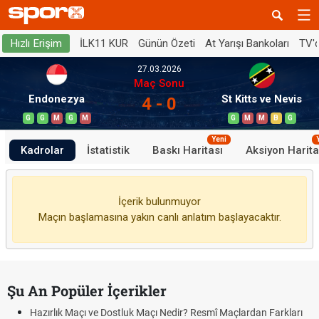
İLK11 KUR
Günün Özeti
At Yarışı Bankoları
TV'
Hızlı Erişim
27.03.2026
Maç Sonu
Endonezya
St Kitts ve Nevis
4 - 0
G
G
M
G
M
G
M
M
B
G
Yeni
Kadrolar
İstatistik
Baskı Haritası
Aksiyon Harita
İçerik bulunmuyor
Maçın başlamasına yakın canlı anlatım başlayacaktır.
Şu An Popüler İçerikler
Hazırlık Maçı ve Dostluk Maçı Nedir? Resmî Maçlardan Farkları