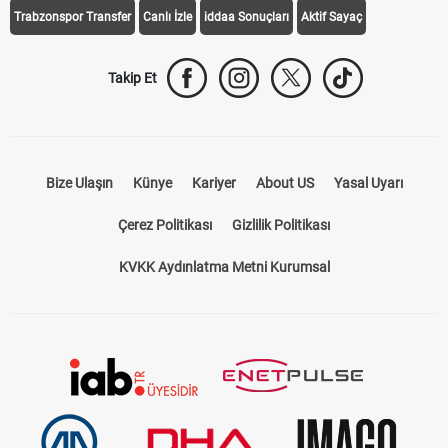
Trabzonspor Transfer
Canlı İzle
iddaa Sonuçları
Aktif Sayaç
Takip Et
Bize Ulaşın
Künye
Kariyer
About US
Yasal Uyarı
Çerez Politikası
Gizlilik Politikası
KVKK Aydınlatma Metni Kurumsal