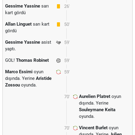
Gessime Yassine
sarı
26'
kart gördü
Allan Linguet
sarı kart
50'
gördü
Gessime Yassine
asist
59'
yaptı.
GOL!
Thomas Robinet
59'
Marco Essimi
oyun
59'
dışında. Yerine
Aristide
Zossou
oyunda.
Aurelien Platret
oyun
70'
dışında. Yerine
Souleymane Keita
oyunda.
Vincent Burlet
oyun
70'
dışında. Yerine
Julien