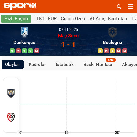
İLK11 KUR
Günün Özeti
At Yarışı Bankoları
TV
Hızlı Erişim
07.11.2025
Maç Sonu
Dunkerque
Boulogne
1 - 1
G
M
G
G
M
B
M
B
M
M
Yeni
Olaylar
Kadrolar
İstatistik
Baskı Haritası
Aksiyon
0'
15'
30'