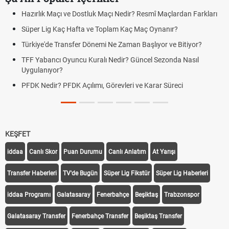
Hazırlık Maçı ve Dostluk Maçı Nedir? Resmî Maçlardan Farkları
Süper Lig Kaç Hafta ve Toplam Kaç Maç Oynanır?
Türkiye'de Transfer Dönemi Ne Zaman Başlıyor ve Bitiyor?
TFF Yabancı Oyuncu Kuralı Nedir? Güncel Sezonda Nasıl
Uygulanıyor?
PFDK Nedir? PFDK Açılımı, Görevleri ve Karar Süreci
KEŞFET
iddaa
Canlı Skor
Puan Durumu
Canlı Anlatım
At Yarışı
Transfer Haberleri
TV'de Bugün
Süper Lig Fikstür
Süper Lig Haberleri
iddaa Programı
Galatasaray
Fenerbahçe
Beşiktaş
Trabzonspor
Galatasaray Transfer
Fenerbahçe Transfer
Beşiktaş Transfer