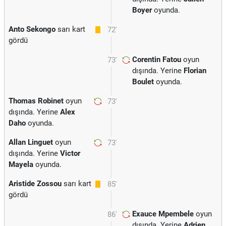
Boyer
oyunda.
Anto Sekongo
sarı kart
72'
gördü
Corentin Fatou
oyun
73'
dışında. Yerine
Florian
Boulet
oyunda.
Thomas Robinet
oyun
73'
dışında. Yerine
Alex
Daho
oyunda.
Allan Linguet
oyun
73'
dışında. Yerine
Victor
Mayela
oyunda.
Aristide Zossou
sarı kart
85'
gördü
Exauce Mpembele
oyun
86'
dışında. Yerine
Adrien