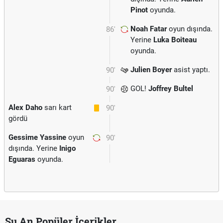
Pinot
oyunda.
Noah Fatar
oyun dışında.
86'
Yerine
Luka Boiteau
oyunda.
Julien Boyer
asist yaptı.
90'
GOL!
Joffrey Bultel
90'
Alex Daho
sarı kart
90'
gördü
Gessime Yassine
oyun
90'
dışında. Yerine
Inigo
Eguaras
oyunda.
Şu An Popüler İçerikler