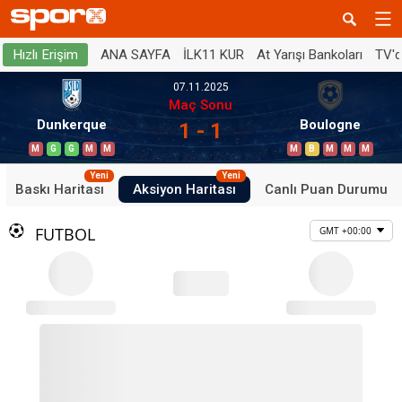
ANA SAYFA
İLK11 KUR
At Yarışı Bankoları
TV'
Hızlı Erişim
07.11.2025
Maç Sonu
Dunkerque
Boulogne
1 - 1
M
G
G
M
M
M
B
M
M
M
Yeni
Yeni
Baskı Haritası
Aksiyon Haritası
Canlı Puan Durumu
FUTBOL
GMT +00:00