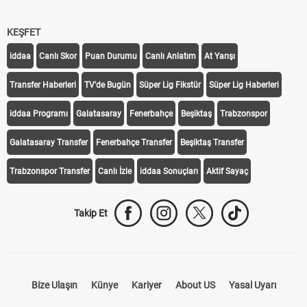
KEŞFET
iddaa
Canlı Skor
Puan Durumu
Canlı Anlatım
At Yarışı
Transfer Haberleri
TV'de Bugün
Süper Lig Fikstür
Süper Lig Haberleri
iddaa Programı
Galatasaray
Fenerbahçe
Beşiktaş
Trabzonspor
Galatasaray Transfer
Fenerbahçe Transfer
Beşiktaş Transfer
Trabzonspor Transfer
Canlı İzle
iddaa Sonuçları
Aktif Sayaç
Takip Et
Bize Ulaşın
Künye
Kariyer
About US
Yasal Uyarı