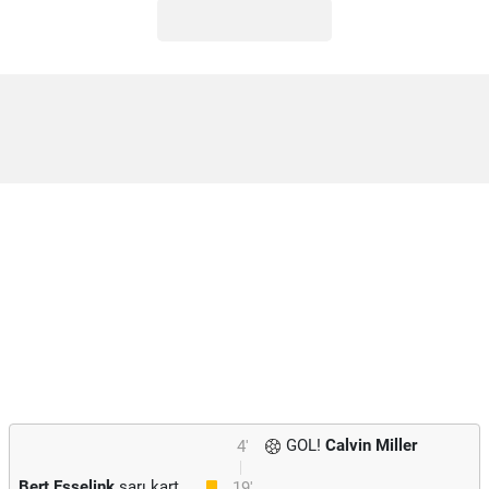
GOL!
Calvin Miller
4'
Bert Esselink
sarı kart
19'