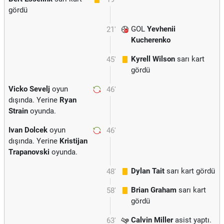
gördü
GOL
Yevhenii
21'
Kucherenko
Kyrell Wilson
sarı kart
45'
gördü
Vicko Sevelj
oyun
46'
dışında. Yerine
Ryan
Strain
oyunda.
Ivan Dolcek
oyun
46'
dışında. Yerine
Kristijan
Trapanovski
oyunda.
Dylan Tait
sarı kart gördü
48'
Brian Graham
sarı kart
58'
gördü
Calvin Miller
asist yaptı.
63'