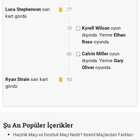
Luca Stephenson
sarı
77'
kart gördü
Kyrell Wilson
oyun
78'
dışında. Yerine
Ethan
Ross
oyunda.
Calvin Miller
oyun
86'
dışında. Yerine
Gary
Oliver
oyunda.
Ryan Strain
sarı kart
90'
gördü
Şu An Popüler İçerikler
Hazırlık Maçı ve Dostluk Maçı Nedir? Resmî Maçlardan Farkları