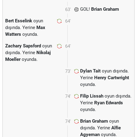
GOL!
Brian Graham
63'
Bert Esselink
oyun
64'
dışında. Yerine
Max
Watters
oyunda.
Zachary Sapsford
oyun
64'
dışında. Yerine
Nikolaj
Moeller
oyunda.
Dylan Tait
oyun dışında.
73'
Yerine
Henry Cartwright
oyunda.
Filip Lissah
oyun dışında.
74'
Yerine
Ryan Edwards
oyunda.
Brian Graham
oyun
74'
dışında. Yerine
Alfie
Agyeman
oyunda.