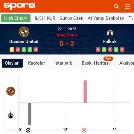
İLK11 KUR
Günün Özeti
At Yarışı Bankoları
TV
Hızlı Erişim
22.11.2025
Maç Sonu
Dundee United
Falkirk
0 - 3
B
M
G
G
M
M
G
M
G
M
Yeni
Olaylar
Kadrolar
İstatistik
Baskı Haritası
Aksiyon
0'
15'
30'