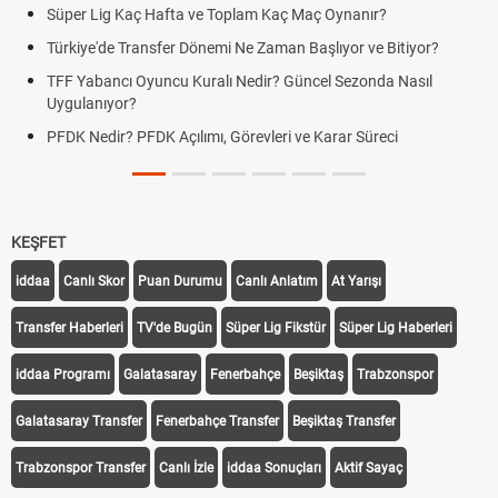
Süper Lig Kaç Hafta ve Toplam Kaç Maç Oynanır?
Türkiye'de Transfer Dönemi Ne Zaman Başlıyor ve Bitiyor?
TFF Yabancı Oyuncu Kuralı Nedir? Güncel Sezonda Nasıl
Uygulanıyor?
PFDK Nedir? PFDK Açılımı, Görevleri ve Karar Süreci
KEŞFET
iddaa
Canlı Skor
Puan Durumu
Canlı Anlatım
At Yarışı
Transfer Haberleri
TV'de Bugün
Süper Lig Fikstür
Süper Lig Haberleri
iddaa Programı
Galatasaray
Fenerbahçe
Beşiktaş
Trabzonspor
Galatasaray Transfer
Fenerbahçe Transfer
Beşiktaş Transfer
Trabzonspor Transfer
Canlı İzle
iddaa Sonuçları
Aktif Sayaç