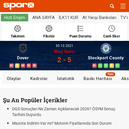
ANA SAYFA
İLK11 KUR
At Yarışı Bankoları
TV'
Hızlı Erişim
Takımım
Fikstür
Puan Durumu
Canlı Skor
30.10.2021
Maç Sonu
Dover
Stockport County
2 - 5
M
B
M
M
M
M
G
G
B
G
Yeni
Olaylar
Kadrolar
İstatistik
Baskı Haritası
Aks
Şu An Popüler İçerikler
DGS Sonuçları Ne Zaman Açıklanacak 2026? ÖSYM Sonuç
Tarihini Duyurdu
Mazota İndirim Var mı? Motorin Fiyatlarında Son Durum