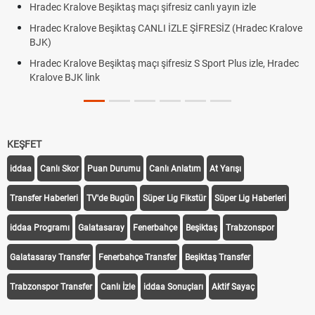
Hradec Kralove Beşiktaş maçı şifresiz canlı yayın izle
Hradec Kralove Beşiktaş CANLI İZLE ŞİFRESİZ (Hradec Kralove
BJK)
Hradec Kralove Beşiktaş maçı şifresiz S Sport Plus izle, Hradec
Kralove BJK link
KEŞFET
iddaa
Canlı Skor
Puan Durumu
Canlı Anlatım
At Yarışı
Transfer Haberleri
TV'de Bugün
Süper Lig Fikstür
Süper Lig Haberleri
iddaa Programı
Galatasaray
Fenerbahçe
Beşiktaş
Trabzonspor
Galatasaray Transfer
Fenerbahçe Transfer
Beşiktaş Transfer
Trabzonspor Transfer
Canlı İzle
iddaa Sonuçları
Aktif Sayaç